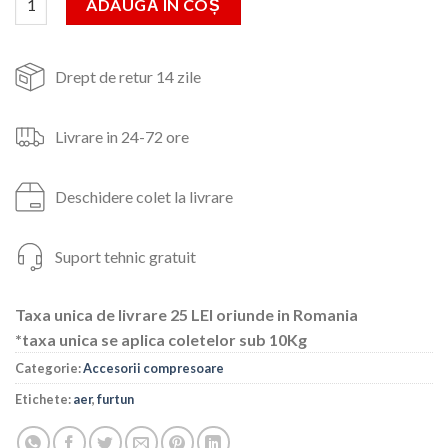
ADAUGĂ ÎN COȘ
55lei.
Drept de retur 14 zile
Livrare in 24-72 ore
Deschidere colet la livrare
Suport tehnic gratuit
Taxa unica de livrare 25 LEI oriunde in Romania
*taxa unica se aplica coletelor sub 10Kg
Categorie:
Accesorii compresoare
Etichete:
aer
,
furtun