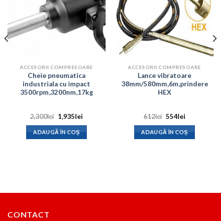
ACCESORII COMPRESOARE
ACCESORII COMPRESOARE
Cheie pneumatica
Lance vibratoare
industriala cu impact
38mm/580mm,6m,prindere
3500rpm,3200nm,17kg
HEX
Prețul
Prețul
Prețul
Prețul
2,300
lei
1,935
lei
612
lei
554
lei
inițial
curent
inițial
curent
a
este:
a
este:
ADAUGĂ ÎN COȘ
ADAUGĂ ÎN COȘ
fost:
1,935lei.
fost:
554lei.
2,300lei.
612lei.
CONTACT