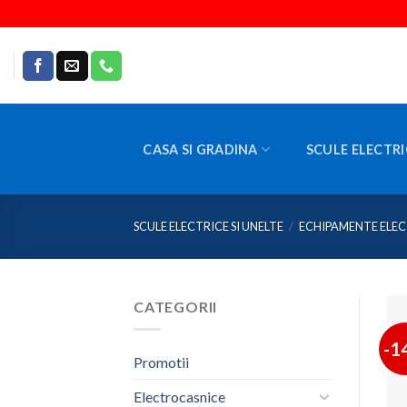
Skip
to
content
CASA SI GRADINA
SCULE ELECTRI
SCULE ELECTRICE SI UNELTE
/
ECHIPAMENTE ELEC
CATEGORII
-1
Promotii
Electrocasnice