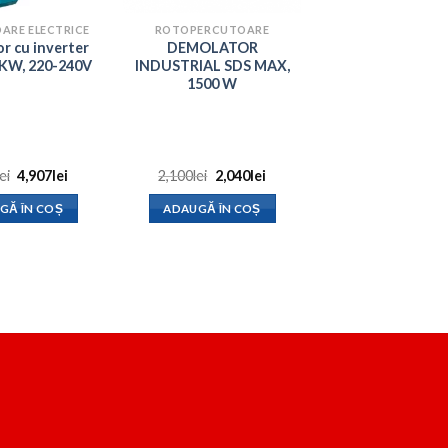
ARE ELECTRICE
ROTOPERCUTOARE
r cu inverter
DEMOLATOR
.3KW, 220-240V
INDUSTRIAL SDS MAX,
1500 W
Prețul
Prețul
Prețul
Prețul
lei
4,907
lei
2,100
lei
2,040
lei
inițial
curent
inițial
curent
a
este:
a
este:
GĂ ÎN COȘ
ADAUGĂ ÎN COȘ
fost:
4,907lei.
fost:
2,040lei.
8,000lei.
2,100lei.