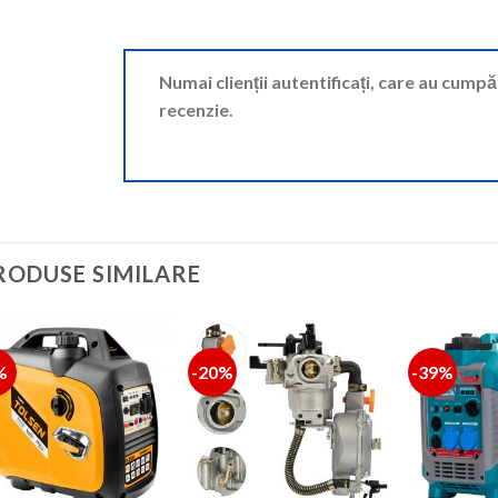
Numai clienții autentificați, care au cump
recenzie.
RODUSE SIMILARE
%
-20%
-39%