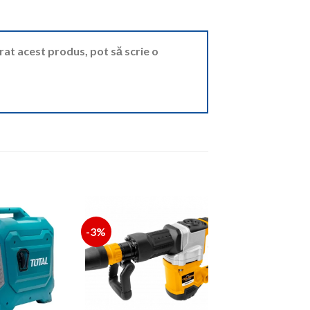
ărat acest produs, pot să scrie o
-3%