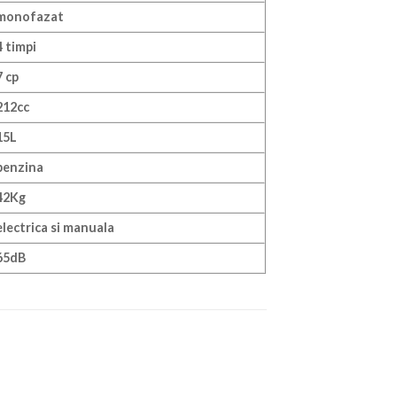
monofazat
4 timpi
7 cp
212cc
15L
benzina
42Kg
electrica si manuala
65dB