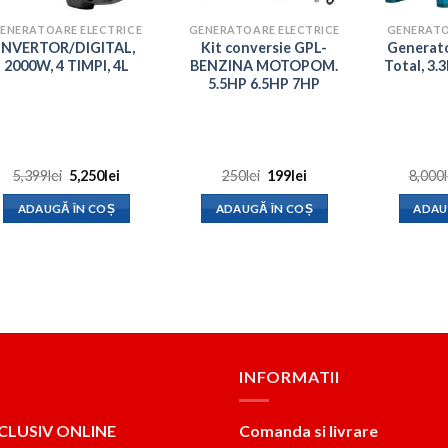
ENERATOARE ELECTRICE
GENERATOARE ELECTRICE
GENERATO
INVERTOR/DIGITAL,
Kit conversie GPL-
Generato
2000W, 4 TIMPI, 4L
BENZINA MOTOPOM.
Total, 3
5.5HP 6.5HP 7HP
Prețul
Prețul
Prețul
Prețul
5,399
lei
5,250
lei
250
lei
199
lei
8,000
inițial
curent
inițial
curent
a
este:
a
este:
ADAUGĂ ÎN COȘ
ADAUGĂ ÎN COȘ
ADAU
fost:
5,250lei.
fost:
199lei.
5,399lei.
250lei.
INFORMATII
CLUSIV ONLINE
Comanda si livrare