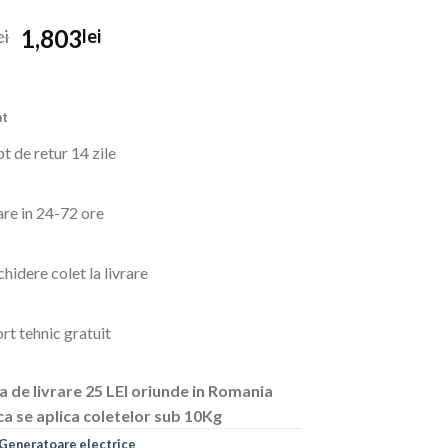
Prețul
Prețul
1,803
ei
lei
inițial
curent
a
este:
fost:
1,803lei.
at
2,100lei.
t de retur 14 zile
are in 24-72 ore
hidere colet la livrare
rt tehnic gratuit
a de livrare 25 LEI oriunde in Romania
ca se aplica coletelor sub 10Kg
Generatoare electrice