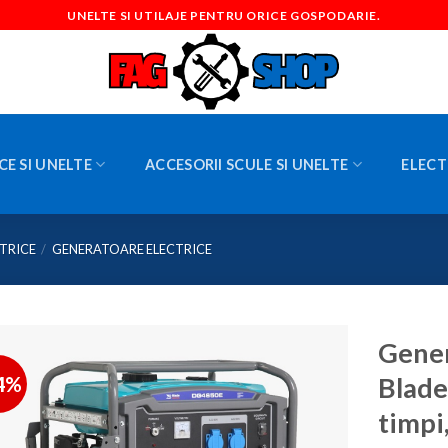
UNELTE SI UTILAJE PENTRU ORICE GOSPODARIE.
CE SI UNELTE
ACCESORII SCULE SI UNELTE
ELECT
TRICE
/
GENERATOARE ELECTRICE
Gene
4%
Blade
timpi