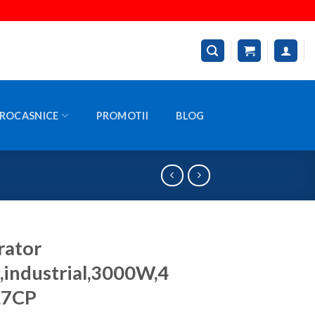
ROCASNICE
PROMOTII
BLOG
rator
,industrial,3000W,4
,7CP