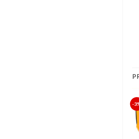
P
-26%
-13%
-3