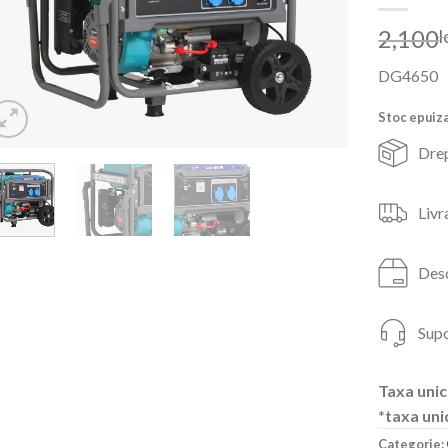
2,100
l
DG4650
Stoc epuiz
Drep
Livr
Desc
Supo
Taxa unic
*taxa uni
Categorie: