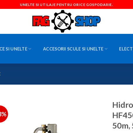
UNELTE SI UTILAJE PENTRU ORICE GOSPODARIE.
CE SI UNELTE
ACCESORII SCULE SI UNELTE
ELECT
E
Hidro
3%
HF450
50m, 