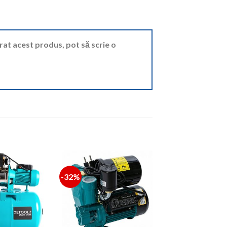
ărat acest produs, pot să scrie o
-32%