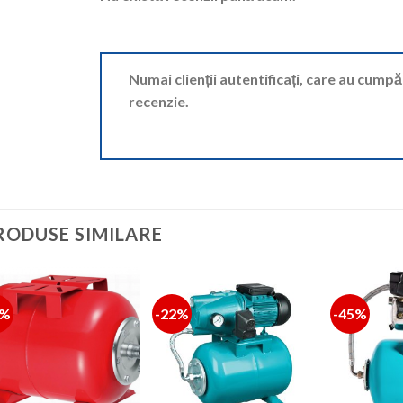
Numai clienții autentificați, care au cump
recenzie.
RODUSE SIMILARE
4%
-22%
-45%