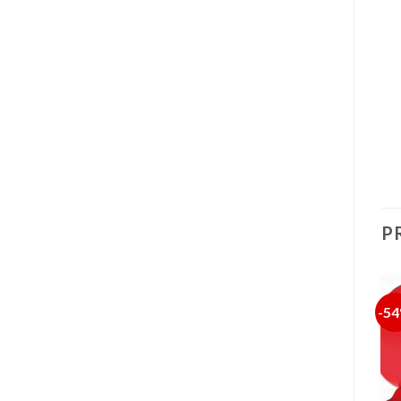
P
-25%
-48%
-5