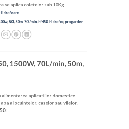
ca se aplica coletelor sub 10Kg
Hidrofoare
500w
,
50l
,
50m
,
70l/min
,
hf450
,
hidrofor
,
progarden
0, 1500W, 70L/min, 50m,
u alimentarea aplicatiilor domestice
a a locuintelor, caselor sau vilelor.
50: