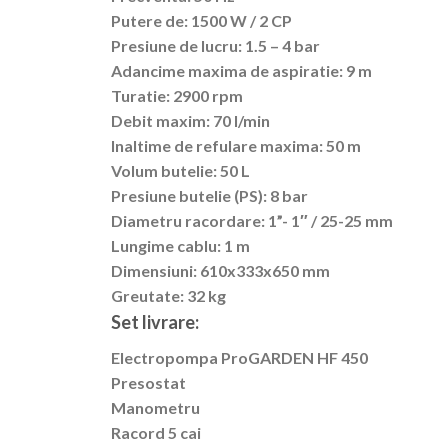
Putere de: 1500 W / 2 CP
Presiune de lucru: 1.5 – 4 bar
Adancime maxima de aspiratie: 9 m
Turatie: 2900 rpm
Debit maxim: 70 l/min
Inaltime de refulare maxima: 50 m
Volum butelie: 50 L
Presiune butelie (PS): 8 bar
Diametru racordare: 1”- 1″ / 25-25 mm
Lungime cablu: 1 m
Dimensiuni: 610x333x650 mm
Greutate: 32 kg
Set livrare:
Electropompa ProGARDEN HF 450
Presostat
Manometru
Racord 5 cai