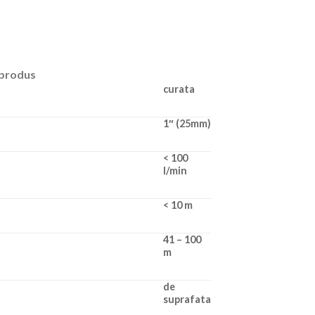
 produs
curata
1″ (25mm)
< 100
l/min
< 10 m
41 – 100
m
de
suprafata