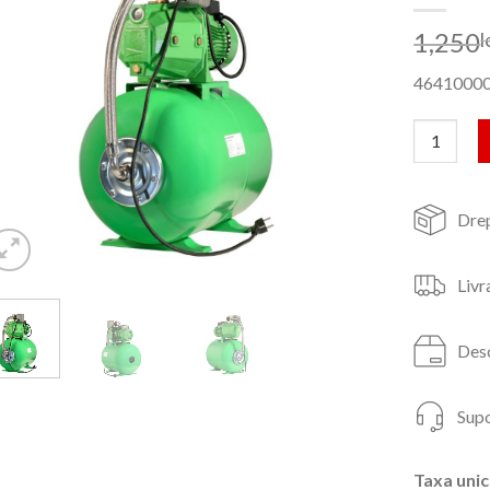
1,250
l
4641000
Cantitate
Drep
Livr
Desc
Supo
Taxa unic