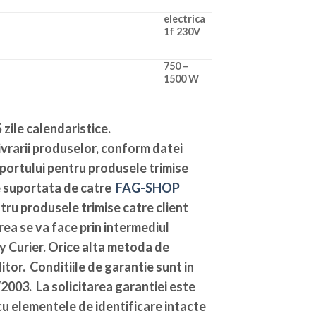
electrica
1f 230V
750 –
1500 W
 zile calendaristice
.
vrarii produselor, conform datei
sportului pentru produsele trimise
te suportata de catre
FAG-SHOP
ntru produsele trimise catre client
ea se va face prin intermediul
y Curier. Orice alta metoda de
tor. Conditiile de garantie sunt in
003. La solicitarea garantiei este
u elementele de identificare intacte