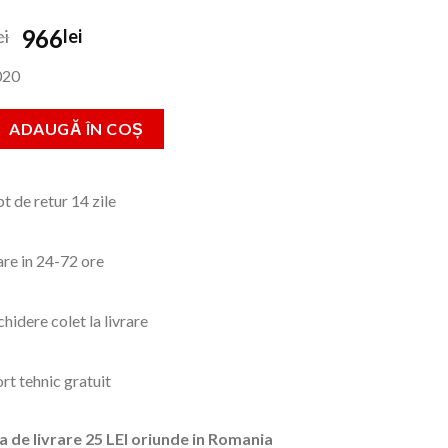
Prețul
Prețul
966
ei
lei
inițial
curent
020
a
este:
fost:
966lei.
 Hidrofor ProGarden HF450/50, 1500W, 70L/min, 50m, 50L
ADAUGĂ ÎN COȘ
1,250lei.
t de retur 14 zile
are in 24-72 ore
hidere colet la livrare
rt tehnic gratuit
a de livrare 25 LEI oriunde in Romania