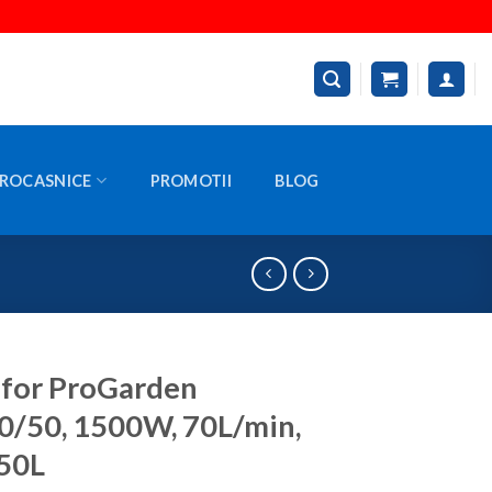
ROCASNICE
PROMOTII
BLOG
for ProGarden
/50, 1500W, 70L/min,
50L