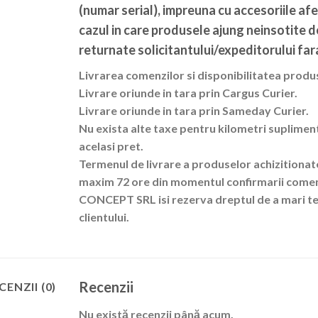
(numar serial), impreuna cu accesoriile afe
cazul in care produsele ajung neinsotite 
returnate solicitantului/expeditorului fara
Livrarea comenzilor si disponibilitatea produ
Livrare oriunde in tara prin Cargus Curier.
Livrare oriunde in tara prin Sameday Curier.
Nu exista alte taxe pentru kilometri suplimenta
acelasi pret.
Termenul de livrare a produselor achizitionate
maxim 72 ore din momentul confirmarii comenz
CONCEPT SRL isi rezerva dreptul de a mari te
clientului.
Recenzii
CENZII (0)
Nu există recenzii până acum.