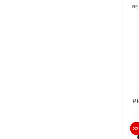
RE
P
-20%
-42%
-3