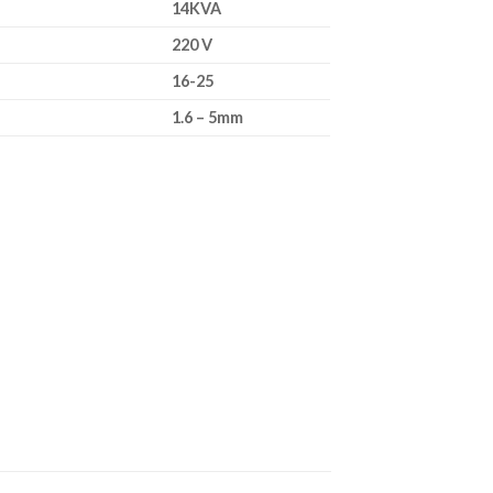
14KVA
220 V
16-25
1.6 – 5mm