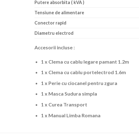
Putere absorbita ( kVA )
Tensiune de alimentare
Conector rapid
Diametru electrod
Accesorii incluse :
1 x Clema cu cablu legare pamant 1.2m
1 x Clema cu cablu portelectrod 1.6m
1 x Perie cu ciocanel pentru zgura
1 x Masca Sudura simpla
1 x Curea Transport
1 x Manual Limba Romana