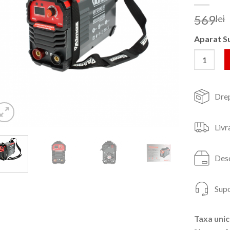
569
lei
Aparat S
Cantitate 
Drep
Livr
Desc
Supo
Taxa unic