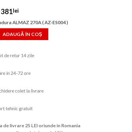
Prețul
Prețul
381
lei
inițial
curent
udura ALMAZ 270A ( AZ-ES004 )
a
este:
fost:
381lei.
Aparat de sudura digital Almaz MMA, 270Ah, Electrod 1,6 - 5mm
ADAUGĂ ÎN COȘ
569lei.
t de retur 14 zile
are in 24-72 ore
hidere colet la livrare
rt tehnic gratuit
a de livrare 25 LEI oriunde in Romania