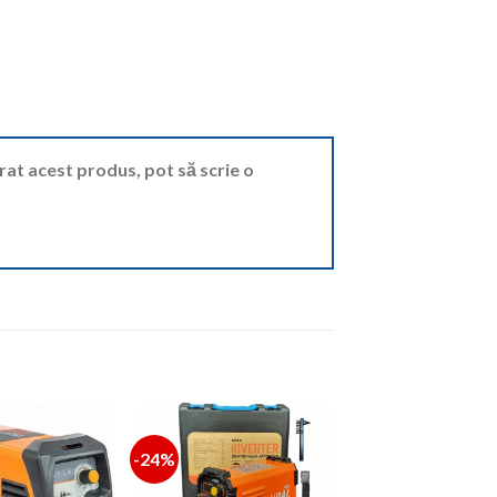
ărat acest produs, pot să scrie o
-24%