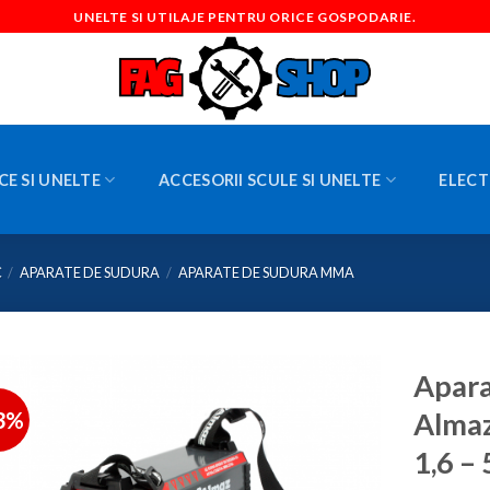
UNELTE SI UTILAJE PENTRU ORICE GOSPODARIE.
CE SI UNELTE
ACCESORII SCULE SI UNELTE
ELECT
C
/
APARATE DE SUDURA
/
APARATE DE SUDURA MMA
Apara
3%
Almaz
1,6 –