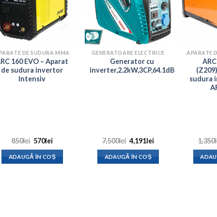
PARATE DE SUDURA MMA
GENERATOARE ELECTRICE
APARATE 
RC 160 EVO – Aparat
Generator cu
ARC
de sudura invertor
inverter,2.2kW,3CP,64.1dB
(Z209)
Intensiv
sudura i
A
Prețul
Prețul
Prețul
Prețul
850
lei
570
lei
7,500
lei
4,191
lei
1,350
inițial
curent
inițial
curent
a
este:
a
este:
ADAUGĂ ÎN COȘ
ADAUGĂ ÎN COȘ
ADAU
fost:
570lei.
fost:
4,191lei.
850lei.
7,500lei.