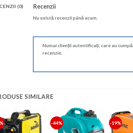
Recenzii
CENZII (0)
Nu există recenzii până acum.
Numai clienții autentificați, care au cump
recenzie.
RODUSE SIMILARE
3%
-44%
-19%