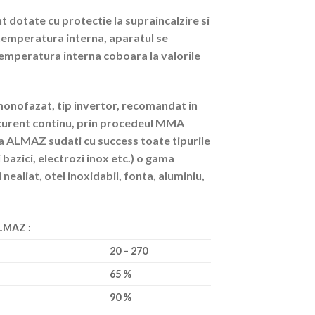
dotate cu protectie la supraincalzire si
temperatura interna, aparatul se
emperatura interna coboara la valorile
onofazat, tip invertor, recomandat in
n curent continu, prin procedeul MMA
a ALMAZ sudati cu success toate tipurile
zi bazici, electrozi inox etc.) o gama
i nealiat, otel inoxidabil, fonta, aluminiu,
ALMAZ :
20 – 270
65 %
90 %