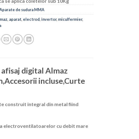
ca se aplica coletelor sub 10Kg
Aparate de sudura MMA
lmaz
,
aparat
,
electrod
,
invertor
,
miculfermier
,
a
afisaj digital Almaz
ccesorii incluse,Curte
construit integral din metal fiind
ta electroventilatoarelor cu debit mare