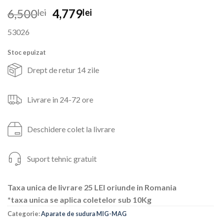
Prețul
Prețul
6,500
4,779
lei
lei
inițial
curent
53026
a
este:
fost:
4,779lei.
Stoc epuizat
6,500lei.
Drept de retur 14 zile
Livrare in 24-72 ore
Deschidere colet la livrare
Suport tehnic gratuit
Taxa unica de livrare 25 LEI oriunde in Romania
*taxa unica se aplica coletelor sub 10Kg
Categorie:
Aparate de sudura MIG-MAG