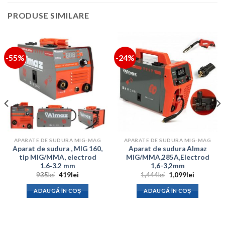
PRODUSE SIMILARE
-55%
-24%
APARATE DE SUDURA MIG-MAG
APARATE DE SUDURA MIG-MAG
Aparat de sudura , MIG 160,
Aparat de sudura Almaz
tip MIG/MMA, electrod
MIG/MMA,285A,Electrod
1.6‐3.2 mm
1,6-3,2mm
Prețul
Prețul
Prețul
Prețul
935
lei
419
lei
1,444
lei
1,099
lei
inițial
curent
inițial
curent
a
este:
a
este:
ADAUGĂ ÎN COȘ
ADAUGĂ ÎN COȘ
fost:
419lei.
fost:
1,099lei.
935lei.
1,444lei.