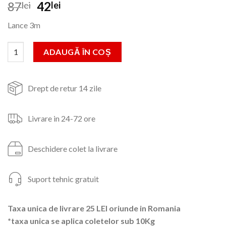
Prețul
Prețul
87
42
lei
lei
inițial
curent
Lance 3m
a
este:
fost:
42lei.
Cantitate Lance - Tija telescopica 3m pentru pompa de stropit,I
ADAUGĂ ÎN COȘ
87lei.
Drept de retur 14 zile
Livrare in 24-72 ore
Deschidere colet la livrare
Suport tehnic gratuit
Taxa unica de livrare 25 LEI oriunde in Romania
*taxa unica se aplica coletelor sub 10Kg