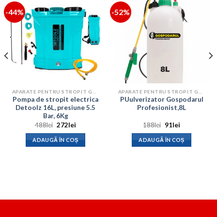
-44%
-52%
APARATE PENTRU STROPIT GRADINA
APARATE PENTRU STROPIT GRADINA
Pompa de stropit electrica
PUulverizator Gospodarul
Detoolz 16L, presiune 5.5
Profesionist,8L
Bar, 6Kg
Prețul
Prețul
Prețul
Prețul
488
lei
272
lei
188
lei
91
lei
inițial
curent
inițial
curent
a
este:
a
este:
ADAUGĂ ÎN COȘ
ADAUGĂ ÎN COȘ
fost:
272lei.
fost:
91lei.
488lei.
188lei.