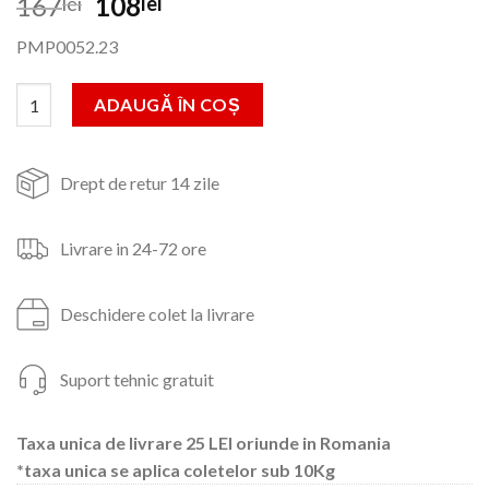
Prețul
Prețul
167
108
lei
lei
inițial
curent
PMP0052.23
a
este:
fost:
108lei.
Cantitate Masca sudura,5500A,automata
ADAUGĂ ÎN COȘ
167lei.
Drept de retur 14 zile
Livrare in 24-72 ore
Deschidere colet la livrare
Suport tehnic gratuit
Taxa unica de livrare 25 LEI oriunde in Romania
*taxa unica se aplica coletelor sub 10Kg