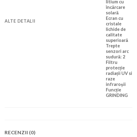
litium cu
încărcare
solară
Ecran cu
ALTE DETALII
cristale
lichide de
calitate
superioară
Trepte
senzori arc
sudură: 2
Filtru
protecție
radiații UV si
raze
infraroșii
Funcție
GRINDING
RECENZII (0)