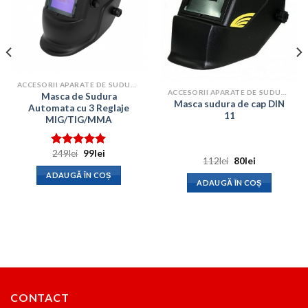
ACCESORII APARATE DE SUDURA
ACCESORII APARATE DE SUDURA
Masca de Sudura
Masca sudura de cap DIN
Automata cu 3 Reglaje
11
MIG/TIG/MMA
Prețul
Prețul
249
lei
99
lei
Evaluat la
Prețul
Prețul
112
lei
80
lei
inițial
curent
5.00
din 5
inițial
curent
a
este:
ADAUGĂ ÎN COȘ
a
este:
fost:
99lei.
ADAUGĂ ÎN COȘ
fost:
80lei.
249lei.
112lei.
CONTACT