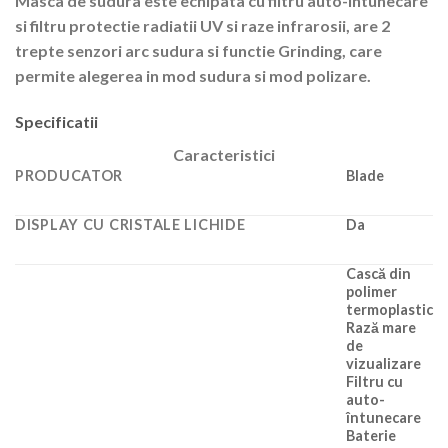
Masca de sudura este echipata cu filtru auto-intunecare
si filtru protectie radiatii UV si raze infrarosii, are 2
trepte senzori arc sudura si functie Grinding, care
permite alegerea in mod sudura si mod polizare.
Specificatii
Caracteristici
PRODUCATOR
Blade
DISPLAY CU CRISTALE LICHIDE
Da
Cască din
polimer
termoplastic
Rază mare
de
vizualizare
Filtru cu
auto-
întunecare
Baterie