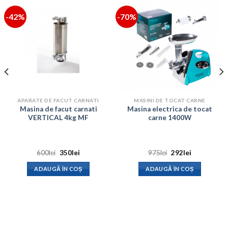
-42%
-70%
APARATE DE FACUT CARNATI
MASINI DE TOCAT CARNE
Masina de facut carnati
Masina electrica de tocat
VERTICAL 4kg MF
carne 1400W
Prețul
Prețul
Prețul
Prețul
600
lei
350
lei
975
lei
292
lei
inițial
curent
inițial
curent
a
este:
a
este:
ADAUGĂ ÎN COȘ
ADAUGĂ ÎN COȘ
fost:
350lei.
fost:
292lei.
600lei.
975lei.