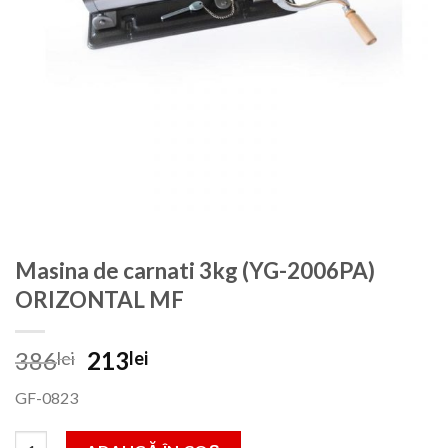
Masina de carnati 3kg (YG-2006PA)
ORIZONTAL MF
Prețul
Prețul
386
213
lei
lei
inițial
curent
GF-0823
a
este:
fost:
213lei.
Cantitate Masina de carnati 3kg (YG-2006PA) ORIZONTAL MF