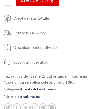
ADAUGĂ ÎN COȘ
386lei.
Drept de retur 14 zile
Livrare in 24-72 ore
Deschidere colet la livrare
Suport tehnic gratuit
Taxa unica de livrare 25 LEI oriunde in Romania
*taxa unica se aplica coletelor sub 10Kg
Categorie:
Aparate de facut carnati
Etichete:
carnati
,
masina