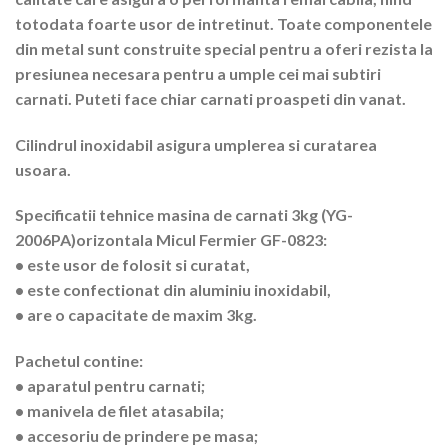
totodata foarte usor de intretinut. Toate componentele
din metal sunt construite special pentru a oferi rezista la
presiunea necesara pentru a umple cei mai subtiri
carnati. Puteti face chiar carnati proaspeti din vanat.
Cilindrul inoxidabil asigura umplerea si curatarea
usoara.
Specificatii tehnice masina de carnati 3kg (YG-
2006PA)orizontala Micul Fermier GF-0823:
• este usor de folosit si curatat,
• este confectionat din aluminiu inoxidabil,
• are o capacitate de maxim 3kg.
Pachetul contine:
• aparatul pentru carnati;
• manivela de filet atasabila;
• accesoriu de prindere pe masa;