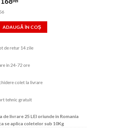
Prețul
Prețul
168
lei
inițial
curent
56
a
este:
fost:
168lei.
Masina de gaurit, cu percutie, 680W, 13mm
ADAUGĂ ÎN COȘ
339lei.
t de retur 14 zile
are in 24-72 ore
hidere colet la livrare
rt tehnic gratuit
a de livrare 25 LEI oriunde in Romania
ca se aplica coletelor sub 10Kg