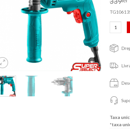
339
lei
TG10613
Cantitate 
Drep
Livr
Desc
Supo
Taxa unic
*taxa uni