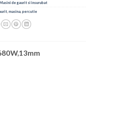
Masini de gaurit si insurubat
aurit
,
masina
,
percutie
ie,680W,13mm