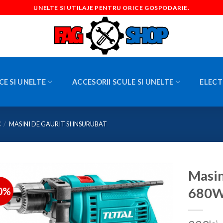
UNELTE SI UTILAJE PENTRU ORICE GOSPODARIE.
CE SI UNELTE
ACCESORII SCULE SI UNELTE
ELECT
C
/
MASINI DE GAURIT SI INSURUBAT
Masin
0%
680W