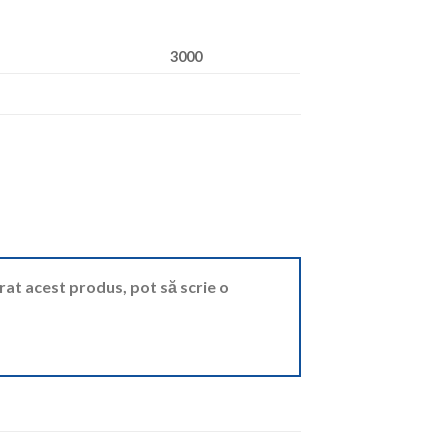
3000
ărat acest produs, pot să scrie o