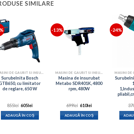
RODUSE SIMILARE
9%
-13%
-24%
MASINI DE GAURIT SI INSURUBAT
MASINI DE GAURIT SI INSURUBAT
Surubelnita Bosch
Masina de insurubat
Surubelni
GTB650, cu limitator
Metabo SDR401K, 4800
de reglare, 650 W
rpm, 480W
1,Indu
pliabil
Prețul
Prețul
Prețul
Prețul
855
lei
605
lei
699
lei
610
lei
37
inițial
curent
inițial
curent
a
este:
a
este:
ADAUGĂ ÎN COȘ
ADAUGĂ ÎN COȘ
ADAU
fost:
605lei.
fost:
610lei.
855lei.
699lei.