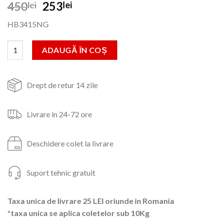
Prețul
Prețul
450
253
lei
lei
inițial
curent
HB3415NG
a
este:
fost:
253lei.
Cantitate Masina de tocat carne Hausberg HB3415NG,1000 W, 
ADAUGĂ ÎN COȘ
450lei.
Drept de retur 14 zile
Livrare in 24-72 ore
Deschidere colet la livrare
Suport tehnic gratuit
Taxa unica de livrare 25 LEI oriunde in Romania
*taxa unica se aplica coletelor sub 10Kg