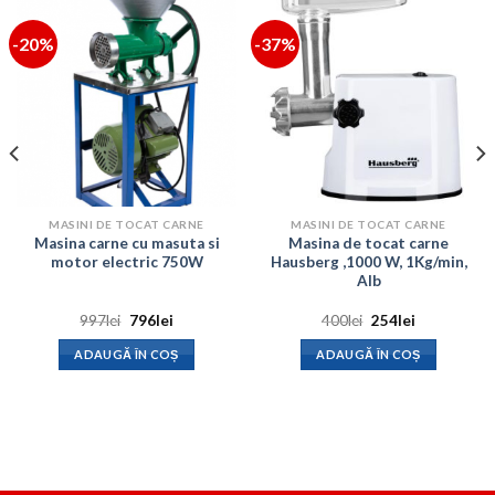
-20%
-37%
MASINI DE TOCAT CARNE
MASINI DE TOCAT CARNE
Masina carne cu masuta si
Masina de tocat carne
motor electric 750W
Hausberg ,1000 W, 1Kg/min,
Alb
Prețul
Prețul
Prețul
Prețul
997
lei
796
lei
400
lei
254
lei
inițial
curent
inițial
curent
a
este:
a
este:
ADAUGĂ ÎN COȘ
ADAUGĂ ÎN COȘ
fost:
796lei.
fost:
254lei.
997lei.
400lei.