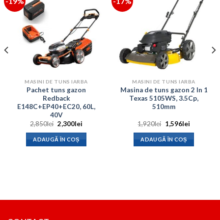
-19%
-17%
MASINI DE TUNS IARBA
MASINI DE TUNS IARBA
Pachet tuns gazon
Masina de tuns gazon 2 In 1
Redback
Texas 5105WS, 3.5Cp,
E148C+EP40+EC20, 60L,
510mm
40V
Prețul
Prețul
Prețul
Prețul
2,850
lei
2,300
lei
1,920
lei
1,596
lei
inițial
curent
inițial
curent
a
este:
a
este:
ADAUGĂ ÎN COȘ
ADAUGĂ ÎN COȘ
.
fost:
2,300lei.
fost:
1,596lei.
2,850lei.
1,920lei.