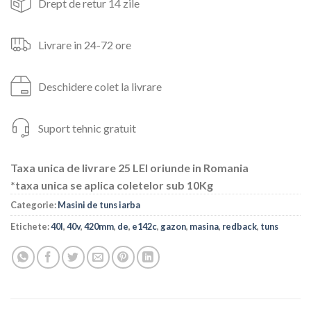
Drept de retur 14 zile
Livrare in 24-72 ore
Deschidere colet la livrare
Suport tehnic gratuit
Taxa unica de livrare 25 LEI oriunde in Romania
*taxa unica se aplica coletelor sub 10Kg
Categorie:
Masini de tuns iarba
Etichete:
40l
,
40v
,
420mm
,
de
,
e142c
,
gazon
,
masina
,
redback
,
tuns