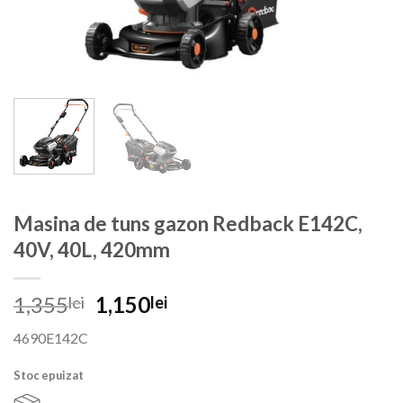
Masina de tuns gazon Redback E142C,
40V, 40L, 420mm
Prețul
Prețul
1,355
1,150
lei
lei
inițial
curent
4690E142C
a
este:
fost:
1,150lei.
Stoc epuizat
1,355lei.