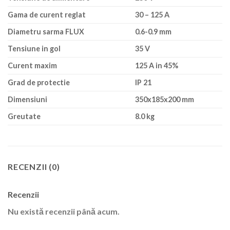
Gama de curent reglat
30 – 125 A
Diametru sarma FLUX
0.6-0.9 mm
Tensiune in gol
35 V
Curent maxim
125 A in 45%
Grad de protectie
IP 21
Dimensiuni
350x185x200 mm
Greutate
8.0 kg
RECENZII (0)
Recenzii
Nu există recenzii până acum.