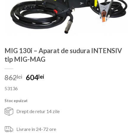
MIG 130i – Aparat de sudura INTENSIV
tip MIG-MAG
Prețul
Prețul
862
604
lei
lei
inițial
curent
53136
a
este:
fost:
604lei.
Stoc epuizat
862lei.
Drept de retur 14 zile
Livrare in 24-72 ore