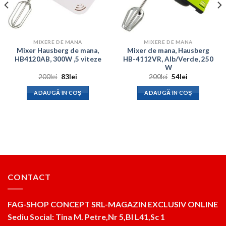
MIXERE DE MANA
MIXERE DE MANA
Mixer Hausberg de mana,
Mixer de mana, Hausberg
HB4120AB, 300W ,5 viteze
HB-4112VR, Alb/Verde, 250
W
Prețul
Prețul
Prețul
Prețul
200
lei
83
lei
200
lei
54
lei
inițial
curent
inițial
curent
a
este:
a
este:
ADAUGĂ ÎN COȘ
ADAUGĂ ÎN COȘ
fost:
83lei.
fost:
54lei.
200lei.
200lei.
CONTACT
FAG-SHOP CONCEPT SRL-MAGAZIN EXCLUSIV ONLINE
Sediu Social: Tina M. Petre,Nr 5,Bl L41,Sc 1