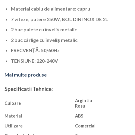
Material cablu de alimentare: cupru
7 viteze, putere 250W, BOL DIN INOX DE 2L
2 buc palete cu înveliș metalic
2 buc cârlige cu înveliș metalic
FRECVENȚĂ: 50/60Hz
TENSIUNE: 220-240V
Mai multe produse
Specificatii Tehnice:
Argintiu
Culoare
Rosu
Material
ABS
Utilizare
Comercial