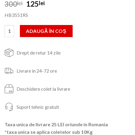
Prețul
Prețul
300
125
lei
lei
inițial
curent
HB3551RS
a
este:
fost:
125lei.
Cantitate Mixer Cu Bol HAUSBERG HB-3551RS, 7 viteze, putere
ADAUGĂ ÎN COȘ
300lei.
Drept de retur 14 zile
Livrare in 24-72 ore
Deschidere colet la livrare
Suport tehnic gratuit
Taxa unica de livrare 25 LEI oriunde in Romania
*taxa unica se aplica coletelor sub 10Kg