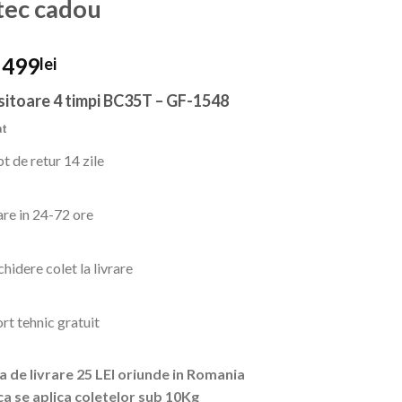
tec cadou
Prețul
Prețul
499
lei
inițial
curent
itoare 4 timpi BC35T – GF-1548
a
este:
fost:
499lei.
at
889lei.
t de retur 14 zile
are in 24-72 ore
hidere colet la livrare
rt tehnic gratuit
a de livrare 25 LEI oriunde in Romania
ca se aplica coletelor sub 10Kg