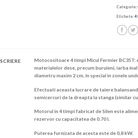
Categorie:
Etichete:
4
Motocositoare 4 timpi Micul Fermier BC35T:
SCRIERE
materialelor dese, precum buruieni, iarba inalta
diametru maxim 2 cm, in special in zonele unde
Efectuati aceasta lucrare de taiere balansan
semicercuri de la dreapta la stanga (similar cu 
Motorul in 4 timpi fabricat de Silen este alim
rezervor cu capacitatea de 0.70 l.
Puterea furnizata de acesta este de 0,8 kW.