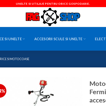
UNELTE SI UTILAJE PENTRU ORICE GOSPODARIE.
CE SI UNELTE
ACCESORII SCULE SI UNELTE
ELECT
RICE SI MOTOCOASE
Motoc
4%
Fermi
acces