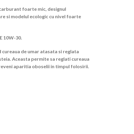
carburant foarte mic, designul
re si modelul ecologic cu nivel foarte
AE 10W-30.
d cureaua de umar atasata si reglata
steia. Aceasta permite sa reglati cureaua
eni aparitia oboselii in timpul folosirii.