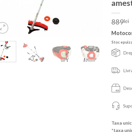
ames
889
lei
Motocos
Stoc epuiz
Drep
Livr
Desc
Supo
Taxa unic
*taxa uni