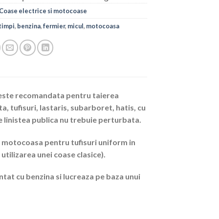
Coase electrice si motocoase
 timpi
,
benzina
,
fermier
,
micul
,
motocoasa
 este recomandata pentru taierea
, tufisuri, lastaris, subarboret, hatis, cu
 linistea publica nu trebuie perturbata.
d motocoasa pentru tufisuri uniform in
utilizarea unei coase clasice).
entat cu benzina si lucreaza pe baza unui