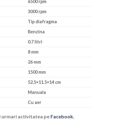
6500 rpm
3000 rpm
Tip diafragma
Benzina
0.7 litri
8 mm
26 mm
1500 mm
52.5×11.5×14 cm
Manuala
Cu aer
i urmari activitatea pe
Facebook.