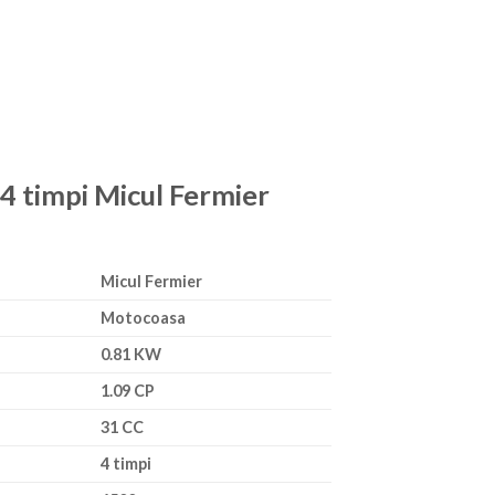
 4 timpi Micul Fermier
Micul Fermier
Motocoasa
0.81 KW
1.09 CP
31 CC
4 timpi