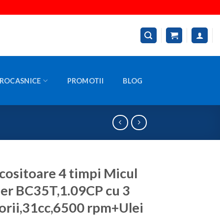
ROCASNICE
PROMOTII
BLOG
ositoare 4 timpi Micul
er BC35T,1.09CP cu 3
orii,31cc,6500 rpm+Ulei