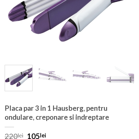
Placa par 3 in 1 Hausberg, pentru
ondulare, creponare si indreptare
Prețul
Prețul
220
105
lei
lei