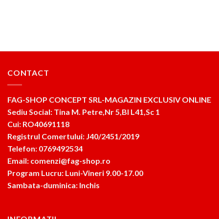
180lei.
250lei.
CONTACT
FAG-SHOP CONCEPT SRL-MAGAZIN EXCLUSIV ONLINE
Sediu Social: Tina M. Petre,Nr 5,Bl L41,Sc 1
Cui: RO40691118
Registrul Comertului: J40/2451/2019
Telefon: 0769492534
Email: comenzi@fag-shop.ro
Program Lucru: Luni-Vineri 9.00-17.00
Sambata-duminica: Inchis
INFORMATII