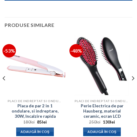
PRODUSE SIMILARE
-53%
-48%
PLACI DE INDREPTAT SI ONDULAT PARUL
PLACI DE INDREPTAT SI ONDULAT PARUL
Placa de par 2 in 1
Perie Electrica de par
ondulare, si indreptare,
Hausberg, material
30W, Incalzire rapida
ceramic, ecran LCD
Prețul
Prețul
Prețul
Prețul
180
lei
85
lei
250
lei
130
lei
inițial
curent
inițial
curent
a
este:
a
este:
ADAUGĂ ÎN COȘ
ADAUGĂ ÎN COȘ
fost:
85lei.
fost:
130lei.