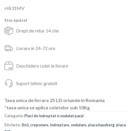
inițial
curent
HB31MV
a
este:
fost:
105lei.
Stoc epuizat
220lei.
Drept de retur 14 zile
Livrare in 24-72 ore
Deschidere colet la livrare
Suport tehnic gratuit
Taxa unica de livrare 25 LEI oriunde in Romania
*taxa unica se aplica coletelor sub 10Kg
Categorie:
Placi de indreptat si ondulat parul
Etichete:
3in1
,
creponare
,
indreptare
,
ondulare
,
placa hausberg
,
placa
par