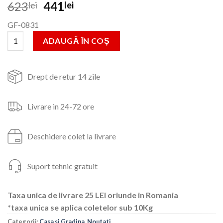
Prețul
Prețul
623
441
lei
lei
inițial
curent
GF-0831
a
este:
Cantitate Plasa umbrire Micul Fermier 2,0m*50m 120g
fost:
441lei.
ADAUGĂ ÎN COȘ
623lei.
Drept de retur 14 zile
Livrare in 24-72 ore
Deschidere colet la livrare
Suport tehnic gratuit
Taxa unica de livrare 25 LEI oriunde in Romania
*taxa unica se aplica coletelor sub 10Kg
Categorii:
Casa si Gradina
,
Noutati