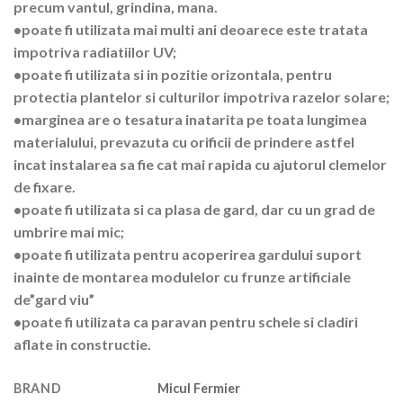
precum vantul, grindina, mana.
•poate fi utilizata mai multi ani deoarece este tratata
impotriva radiatiilor UV;
•poate fi utilizata si in pozitie orizontala, pentru
protectia plantelor si culturilor impotriva razelor solare;
•marginea are o tesatura inatarita pe toata lungimea
materialului, prevazuta cu orificii de prindere astfel
incat instalarea sa fie cat mai rapida cu ajutorul clemelor
de fixare.
•poate fi utilizata si ca plasa de gard, dar cu un grad de
umbrire mai mic;
•poate fi utilizata pentru acoperirea gardului suport
inainte de montarea modulelor cu frunze artificiale
de”gard viu”
•poate fi utilizata ca paravan pentru schele si cladiri
aflate in constructie.
BRAND
Micul Fermier