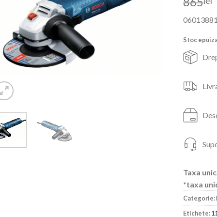
865
lei
0601388
Stoc epuiz
Drep
Livr
Desc
Supo
Taxa unic
*taxa uni
Categorie:
Etichete:
1