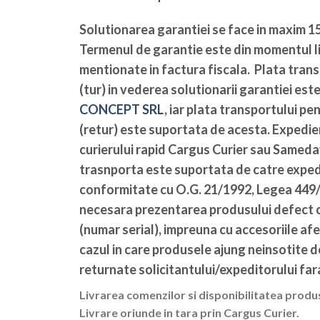
Solutionarea garantiei se face in maxim 15
Termenul de garantie este din momentul li
mentionate in factura fiscala. Plata tran
(tur) in vederea solutionarii garantiei es
CONCEPT SRL
, iar plata transportului pe
(retur) este suportata de acesta. Expedier
curierului rapid Cargus Curier sau Sameda
trasnporta este suportata de catre expedi
conformitate cu O.G. 21/1992, Legea 449/2
necesara prezentarea produsului defect c
(numar serial), impreuna cu accesoriile afe
cazul in care produsele ajung neinsotite 
returnate solicitantului/expeditorului fara
Livrarea comenzilor si disponibilitatea produ
Livrare oriunde in tara prin Cargus Curier.