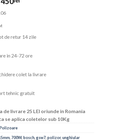
Prețul
Prețul
450
lei
inițial
curent
106
a
este:
fost:
450lei.
at
865lei.
t de retur 14 zile
are in 24-72 ore
hidere colet la livrare
rt tehnic gratuit
a de livrare 25 LEI oriunde in Romania
ca se aplica coletelor sub 10Kg
Polizoare
15mm
,
700W
,
bosch
,
gsw7
,
polizor
,
unghiular