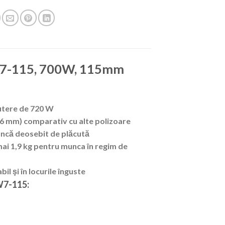
SW7-115, 700W, 115mm
putere de 720 W
6 mm) comparativ cu alte polizoare
uncă deosebit de plăcută
ai 1,9 kg pentru munca în regim de
il şi în locurile înguste
W7-115: