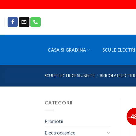
Skip
to
content
CASA SI GRADINA
SCULE ELECTRI
SCULE ELECTRICE SI UNELTE
/
BRICOLAJ ELECTRI
CATEGORII
-4
Promotii
Electrocasnice