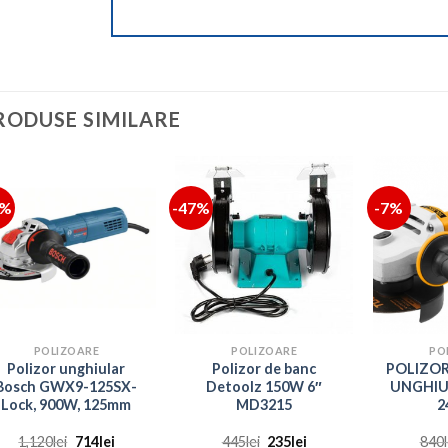
RODUSE SIMILARE
6%
-47%
-7%
POLIZOARE
POLIZOARE
PO
Polizor unghiular
Polizor de banc
POLIZOR
Bosch GWX9-125SX-
Detoolz 150W 6″
UNGHIU
Lock, 900W, 125mm
MD3215
2
Prețul
Prețul
Prețul
Prețul
1,120
lei
714
lei
445
lei
235
lei
840