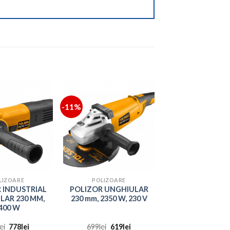
-11%
LIZOARE
POLIZOARE
 INDUSTRIAL
POLIZOR UNGHIULAR
LAR 230 MM,
230 mm, 2350 W, 230 V
400 W
Prețul
Prețul
Prețul
Prețul
lei
778
lei
699
lei
619
lei