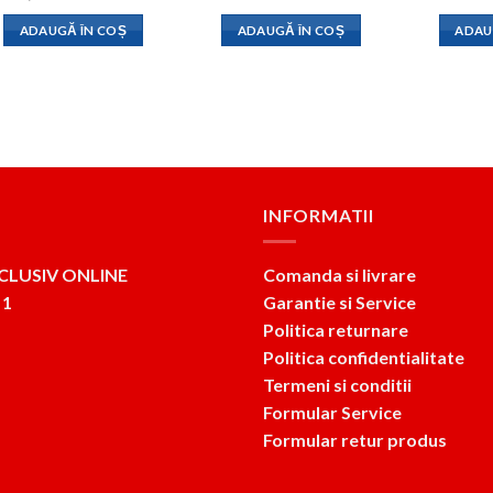
inițial
curent
inițial
curent
a
este:
a
este:
ADAUGĂ ÎN COȘ
ADAUGĂ ÎN COȘ
ADAU
fost:
714lei.
fost:
235lei.
1,120lei.
445lei.
INFORMATII
CLUSIV ONLINE
Comanda si livrare
 1
Garantie si Service
Politica returnare
Politica confidentialitate
Termeni si conditii
Formular Service
Formular retur produs