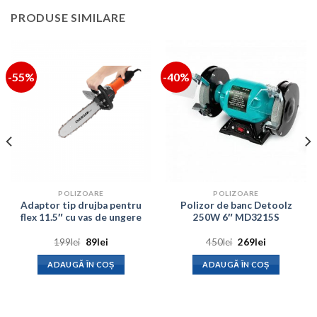
PRODUSE SIMILARE
-55%
-40%
POLIZOARE
POLIZOARE
Adaptor tip drujba pentru
Polizor de banc Detoolz
flex 11.5″ cu vas de ungere
250W 6″ MD3215S
Prețul
Prețul
Prețul
Prețul
199
lei
89
lei
450
lei
269
lei
inițial
curent
inițial
curent
a
este:
a
este:
ADAUGĂ ÎN COȘ
ADAUGĂ ÎN COȘ
fost:
89lei.
fost:
269lei.
199lei.
450lei.