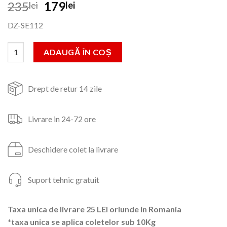
Prețul
Prețul
235
179
lei
lei
inițial
curent
DZ-SE112
a
este:
fost:
179lei.
Cantitate Flex Polizor unghiular 710W 115mm maner scurt
ADAUGĂ ÎN COȘ
235lei.
Drept de retur 14 zile
Livrare in 24-72 ore
Deschidere colet la livrare
Suport tehnic gratuit
Taxa unica de livrare 25 LEI oriunde in Romania
*taxa unica se aplica coletelor sub 10Kg