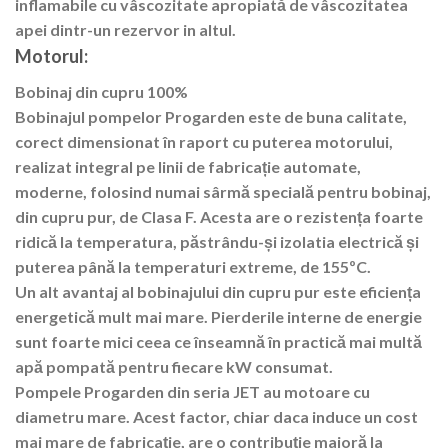
inflamabile cu vâscozitate apropiată de vâscozitatea
apei dintr-un rezervor in altul.
Motorul:
Bobinaj din cupru 100%
Bobinajul pompelor Progarden este de buna calitate,
corect dimensionat în raport cu puterea motorului,
realizat integral pe linii de fabricație automate,
moderne, folosind numai sârmă specială pentru bobinaj,
din
cupru pur, de Clasa F
. Acesta are o rezistența foarte
ridică la temperatura, păstrându-și izolatia electrică și
puterea până la temperaturi extreme, de 155ºC.
Un alt avantaj al bobinajului din cupru pur este eficiența
energetică mult mai mare. Pierderile interne de energie
sunt foarte mici ceea ce înseamnă în practică mai multă
apă pompată pentru fiecare kW consumat.
Pompele Progarden din seria JET au motoare cu
diametru mare. Acest factor, chiar daca induce un cost
mai mare de fabricație, are o contribuție majoră la