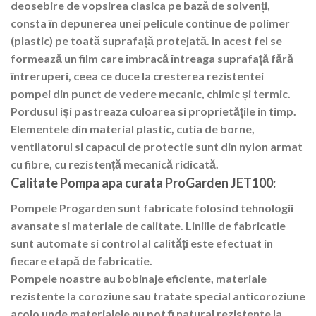
deosebire de vopsirea clasica pe bază de solvenți,
consta în depunerea unei pelicule continue de polimer
(plastic) pe toată suprafață protejată. In acest fel se
formează un film care îmbracă întreaga suprafață fără
întreruperi, ceea ce duce la cresterea rezistentei
pompei din punct de vedere mecanic, chimic și termic.
Pordusul iși pastreaza culoarea si proprietățile in timp.
Elementele din material plastic, cutia de borne,
ventilatorul si capacul de protectie sunt din nylon armat
cu fibre, cu rezistență mecanică ridicată.
Calitate Pompa apa curata ProGarden JET100:
Pompele Progarden sunt fabricate folosind tehnologii
avansate si materiale de calitate. Liniile de fabricatie
sunt automate si control al calități este efectuat in
fiecare etapă de fabricatie.
Pompele noastre au bobinaje eficiente, materiale
rezistente la coroziune sau tratate special anticoroziune
acolo unde materialele nu pot fi natural rezistente la