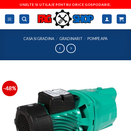
Skip
UNELTE SI UTILAJE PENTRU ORICE GOSPODARIE.
to
content
CASA SI GRADINA
/
GRADINARIT
/
POMPE APA
-48%