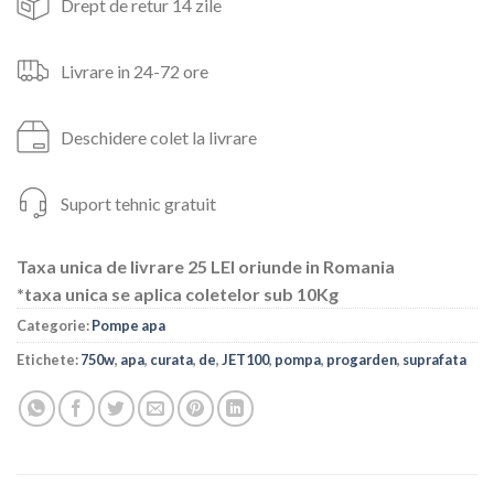
Drept de retur 14 zile
Livrare in 24-72 ore
Deschidere colet la livrare
Suport tehnic gratuit
Taxa unica de livrare 25 LEI oriunde in Romania
*taxa unica se aplica coletelor sub 10Kg
Categorie:
Pompe apa
Etichete:
750w
,
apa
,
curata
,
de
,
JET100
,
pompa
,
progarden
,
suprafata