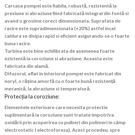
Carcasa pompei este fiabila, robustă, rezistentă la
presiune si abraziune fiind fabricată integral din fontă si
avand o grosime corect dimensionata. Suprafata de
racire este supradimensionata (+20%) astfel incat
caldura se disipa rapid si eficient asigurandu-se o foarte
buna racire.
Turbina este bine echilibrata de asemenea foarte
ezistentă la coroziune si abraziune. Aceasta este
fabricata din alamă.
Difuzorul, aflat in interiorul pompei este fabricat din
noryl, o rășina amorfă cu o foarte bună rezistență
mecanică, la abraziune si temperatură.
Protecția la coroziune:
Elementele exterioare care necesita protectie
suplimentară la coroziune sunt tratate impotriva
oxidării prin acoperirea cu pulberi din polimeri in câmp
electrostatic ( electroforeza). Acest procedeu, spre