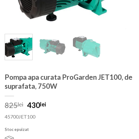
Pompa apa curata ProGarden JET100, de
suprafata, 750W
Prețul
Prețul
825
430
lei
lei
inițial
curent
45700JET100
a
este:
fost:
430lei.
Stoc epuizat
825lei.