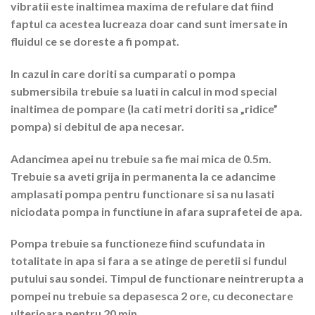
vibratii este inaltimea maxima de refulare dat fiind
faptul ca acestea lucreaza doar cand sunt imersate in
fluidul ce se doreste a fi pompat.
In cazul in care doriti sa cumparati o pompa
submersibila trebuie sa luati in calcul in mod special
inaltimea de pompare (la cati metri doriti sa „ridice”
pompa) si debitul de apa necesar.
Adancimea apei nu trebuie sa fie mai mica de 0.5m.
Trebuie sa aveti grija in permanenta la ce adancime
amplasati pompa pentru functionare si sa nu lasati
niciodata pompa in functiune in afara suprafetei de apa.
Pompa trebuie sa functioneze fiind scufundata in
totalitate in apa si fara a se atinge de peretii si fundul
putului sau sondei. Timpul de functionare neintrerupta a
pompei nu trebuie sa depasesca 2 ore, cu deconectare
ulterioara pentru 20 min.