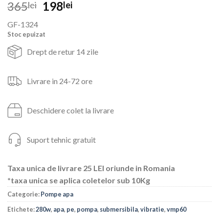
Prețul
Prețul
365
198
lei
lei
inițial
curent
GF-1324
a
este:
Stoc epuizat
fost:
198lei.
365lei.
Drept de retur 14 zile
Livrare in 24-72 ore
Deschidere colet la livrare
Suport tehnic gratuit
Taxa unica de livrare 25 LEI oriunde in Romania
*taxa unica se aplica coletelor sub 10Kg
Categorie:
Pompe apa
Etichete:
280w
,
apa
,
pe
,
pompa
,
submersibila
,
vibratie
,
vmp60