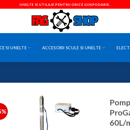
UNELTE SI UTILAJE PENTRU ORICE GOSPODARIE.
CE SI UNELTE
ACCESORII SCULE SI UNELTE
ELECT
Pompa
5%
ProG
60L/