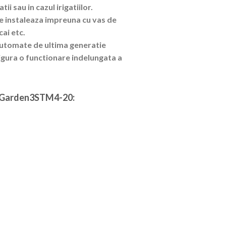
ii sau in cazul irigatiilor.
 se instaleaza impreuna cu vas de
ai etc.
automate de ultima generatie
igura o functionare indelungata a
roGarden3STM4-20: