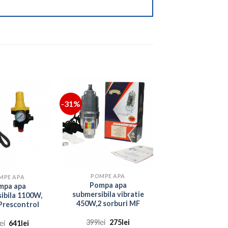
-31%
POMPE APA
MPE APA
Pompa apa
mpa apa
submersibila vibratie
ibila 1100W,
450W,2 sorburi MF
Prescontrol
Prețul
Prețul
399
lei
275
lei
Prețul
Prețul
lei
641
lei