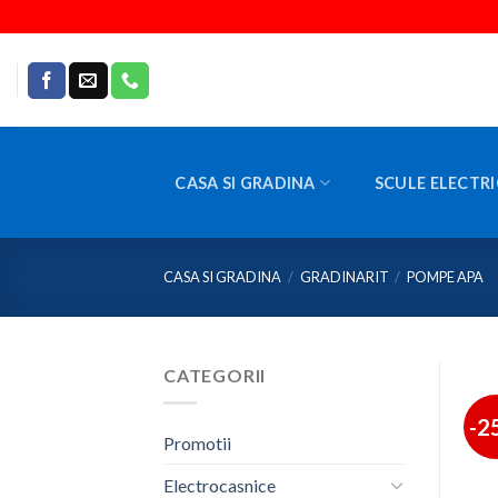
Skip
to
content
CASA SI GRADINA
SCULE ELECTRI
CASA SI GRADINA
/
GRADINARIT
/
POMPE APA
CATEGORII
-2
Promotii
Electrocasnice