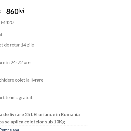
Prețul
Prețul
860
ei
lei
inițial
curent
TM420
a
este:
fost:
860lei.
at
1,150lei.
t de retur 14 zile
are in 24-72 ore
hidere colet la livrare
rt tehnic gratuit
a de livrare 25 LEI oriunde in Romania
ca se aplica coletelor sub 10Kg
Pompe apa