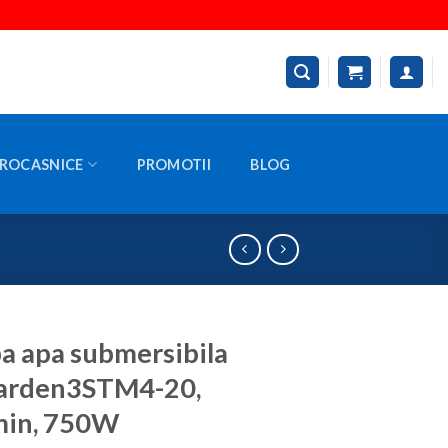
ROCASNICE
PROMOTII
BLOG
 apa submersibila
arden3STM4-20,
min, 750W