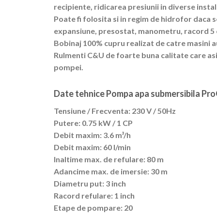
recipiente, ridicarea presiunii in diverse instalat
Poate fi folosita si in regim de hidrofor daca
expansiune, presostat, manometru, racord 5 c
Bobinaj 100% cupru realizat de catre masini 
Rulmenti C&U de foarte buna calitate care as
pompei.
Date tehnice Pompa apa submersibila P
Tensiune / Frecventa: 230 V / 50Hz
Putere: 0.75 kW / 1 CP
Debit maxim: 3.6 m³/h
Debit maxim: 60 l/min
Inaltime max. de refulare: 80 m
Adancime max. de imersie: 30 m
Diametru put: 3 inch
Racord refulare: 1 inch
Etape de pompare: 20