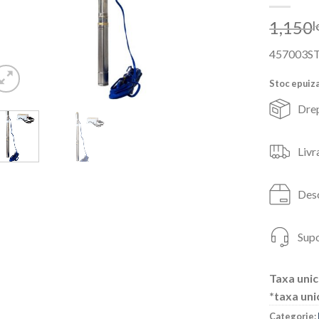
1,150
l
457003S
Stoc epuiz
Drep
Livr
Desc
Supo
Taxa unic
*taxa uni
Categorie: