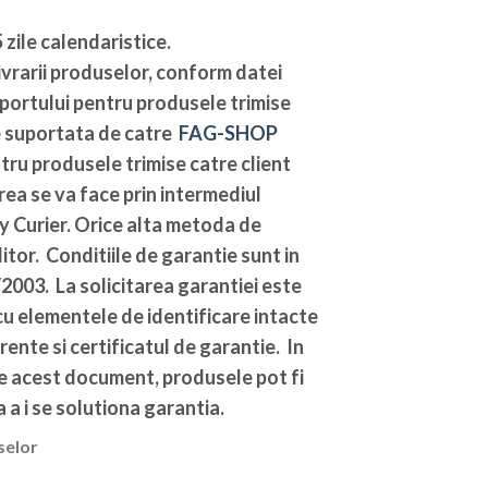
 zile calendaristice
.
vrarii produselor, conform datei
sportului pentru produsele trimise
te suportata de catre
FAG-SHOP
ntru produsele trimise catre client
ea se va face prin intermediul
y Curier. Orice alta metoda de
tor. Conditiile de garantie sunt in
003. La solicitarea garantiei este
u elementele de identificare intacte
rente si certificatul de garantie. In
de acest document, produsele pot fi
 a i se solutiona garantia.
selor