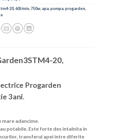
stm4-20
,
60l/min
,
750w
,
apa
,
pompa
,
progarden
,
la
oGarden3STM4-20,
ectrice Progarden
ie 3ani.
de mare adancime.
potabile. Este forte des intalnita in
urilor, transferul apei intre diferite