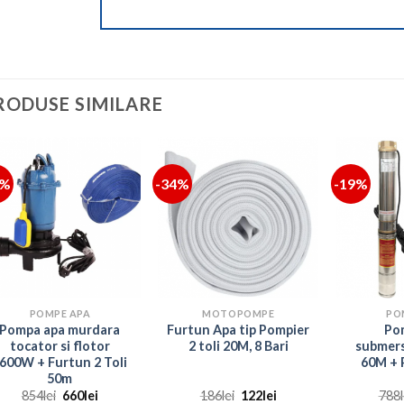
RODUSE SIMILARE
3%
-34%
-19%
POMPE APA
MOTOPOMPE
PO
Pompa apa murdara
Furtun Apa tip Pompier
Po
tocator si flotor
2 toli 20M, 8 Bari
submers
600W + Furtun 2 Toli
60M + 
50m
Prețul
Prețul
Prețul
Prețul
854
lei
660
lei
186
lei
122
lei
788