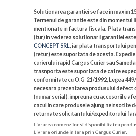
Solutionarea garantiei se face in maxim 15
Termenul de garantie este din momentul li
mentionate in factura fiscala. Plata tran
(tur) in vederea solutionarii garantiei es
CONCEPT SRL
, iar plata transportului pe
(retur) este suportata de acesta. Expedier
curierului rapid Cargus Curier sau Sameda
trasnporta este suportata de catre expedi
conformitate cu O.G. 21/1992, Legea 449/2
necesara prezentarea produsului defect c
(numar serial), impreuna cu accesoriile afe
cazul in care produsele ajung neinsotite 
returnate solicitantului/expeditorului fara
Livrarea comenzilor si disponibilitatea produ
Livrare oriunde in tara prin Cargus Curier.