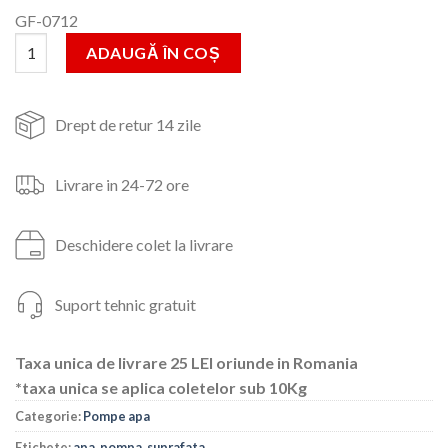
inițial
curent
GF-0712
a
este:
Cantitate Pompa apa suprafata,JET,100l
fost:
381lei.
ADAUGĂ ÎN COȘ
4,471lei.
Drept de retur 14 zile
Livrare in 24-72 ore
Deschidere colet la livrare
Suport tehnic gratuit
Taxa unica de livrare 25 LEI oriunde in Romania
*taxa unica se aplica coletelor sub 10Kg
Categorie:
Pompe apa
Etichete:
apa
,
pompa
,
suprafata