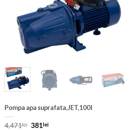
Pompa apa suprafata,JET,100l
Prețul
Prețul
4,471
381
lei
lei