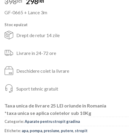
Prețul
Prețul
398
298
lei
lei
inițial
curent
GF-0665 + Lance 3m
a
este:
fost:
298lei.
Stoc epuizat
398lei.
Drept de retur 14 zile
Livrare in 24-72 ore
Deschidere colet la livrare
Suport tehnic gratuit
Taxa unica de livrare 25 LEI oriunde in Romania
*taxa unica se aplica coletelor sub 10Kg
Categorie:
Aparate pentru stropit gradina
Etichete:
apa
,
pompa
,
presiune
,
putere
,
stropit