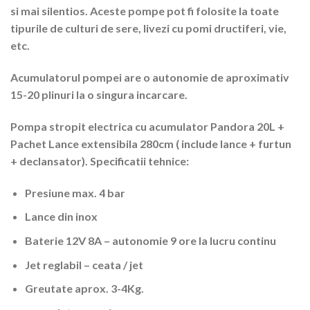
si mai silentios. Aceste pompe pot fi folosite la toate
tipurile de culturi de sere, livezi cu pomi dructiferi, vie,
etc.
Acumulatorul pompei are o autonomie de aproximativ
15-20 plinuri la o singura incarcare.
Pompa stropit electrica cu acumulator Pandora 20L +
Pachet Lance extensibila 280cm ( include lance + furtun
+ declansator).
Specificatii tehnice:
Presiune max. 4 bar
Lance din inox
Baterie 12V 8A – autonomie 9 ore la lucru continu
Jet reglabil – ceata / jet
Greutate aprox. 3-4Kg.