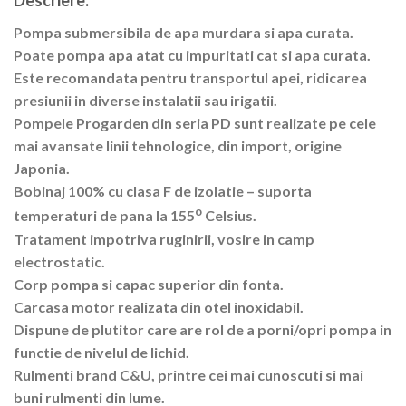
Descriere:
Pompa submersibila de apa murdara si apa curata.
Poate pompa apa atat cu impuritati cat si apa curata.
Este recomandata pentru transportul apei, ridicarea
presiunii in diverse instalatii sau irigatii.
Pompele Progarden din seria PD sunt realizate pe cele
mai avansate linii tehnologice, din import, origine
Japonia.
Bobinaj 100% cu clasa F de izolatie – suporta
o
temperaturi de pana la 155
Celsius.
Tratament impotriva ruginirii, vosire in camp
electrostatic.
Corp pompa si capac superior din fonta.
Carcasa motor realizata din otel inoxidabil.
Dispune de plutitor care are rol de a porni/opri pompa in
functie de nivelul de lichid.
Rulmenti brand C&U, printre cei mai cunoscuti si mai
buni rulmenti din lume.