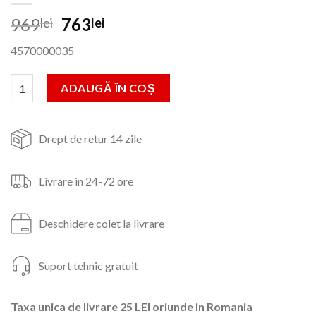
Prețul
Prețul
969
763
lei
lei
inițial
curent
4570000035
a
este:
fost:
763lei.
Cantitate Pompa submersibila 1.25'' ProGarden PD1120M, 750W
ADAUGĂ ÎN COȘ
969lei.
Drept de retur 14 zile
Livrare in 24-72 ore
Deschidere colet la livrare
Suport tehnic gratuit
Taxa unica de livrare 25 LEI oriunde in Romania