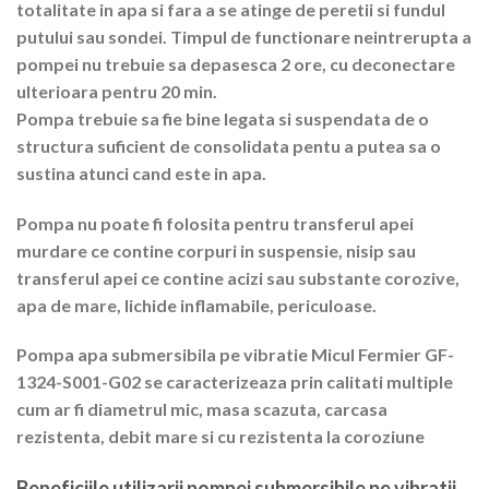
totalitate in apa si fara a se atinge de peretii si fundul
putului sau sondei. Timpul de functionare neintrerupta a
pompei nu trebuie sa depasesca 2 ore, cu deconectare
ulterioara pentru 20 min.
Pompa trebuie sa fie bine legata si suspendata de o
structura suficient de consolidata pentu a putea sa o
sustina atunci cand este in apa.
Pompa nu poate fi folosita pentru transferul apei
murdare ce contine corpuri in suspensie, nisip sau
transferul apei ce contine acizi sau substante corozive,
apa de mare, lichide inflamabile, periculoase.
Pompa apa submersibila pe vibratie Micul Fermier GF-
1324-S001-G02 se caracterizeaza prin calitati multiple
cum ar fi diametrul mic, masa scazuta, carcasa
rezistenta, debit mare si cu rezistenta la coroziune
Beneficiile utilizarii pompei submersibile pe vibratii