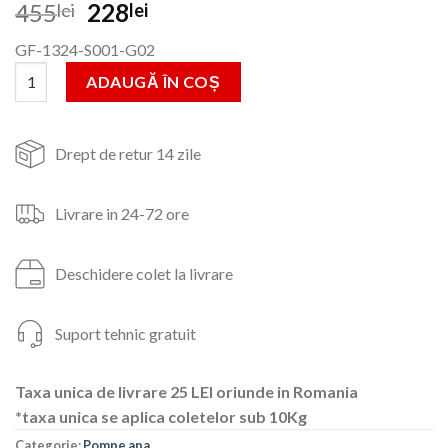
Prețul
Prețul
455
228
lei
lei
inițial
curent
GF-1324-S001-G02
a
este:
Cantitate Pompa submersibila Micul Fermier, vibratie 0,55kW, 4
fost:
228lei.
ADAUGĂ ÎN COȘ
455lei.
Drept de retur 14 zile
Livrare in 24-72 ore
Deschidere colet la livrare
Suport tehnic gratuit
Taxa unica de livrare 25 LEI oriunde in Romania
*taxa unica se aplica coletelor sub 10Kg
Categorie:
Pompe apa