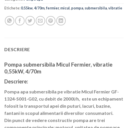
Etichete:
0.55kw
,
4/70m
,
fermier
,
micul
,
pompa
,
submersibila
,
vibratie
DESCRIERE
Pompa submersibila Micul Fermier, vibratie
0,55kW, 4/70m
Descriere:
Pompa apa submersibila pe vibratie Micul Fermier GF-
1324-S001-G02, cu debit de 2000l/h, este un echipament
folosit la transportul apei din puturi, lacuri, bazine,
fantani in scopul alimentarii diversilor consumatori.
Din punct de vedere constructiv pompa are trei
componente principale: motorul, unitatea de pompare