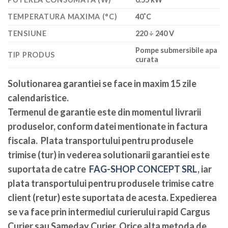
TEMPERATURA MAXIMA (°C)
40˚C
TENSIUNE
220 ÷ 240 V
Pompe submersibile apa
TIP PRODUS
curata
Solutionarea garantiei se face in maxim 15 zile
calendaristice
.
Termenul de garantie este din momentul livrarii
produselor, conform datei mentionate in factura
fiscala. Plata transportului pentru produsele
trimise (tur) in vederea solutionarii garantiei este
suportata de catre
FAG-SHOP CONCEPT SRL
, iar
plata transportului pentru produsele trimise catre
client (retur) este suportata de acesta. Expedierea
se va face prin intermediul curierului rapid Cargus
Curier sau Sameday Curier. Orice alta metoda de