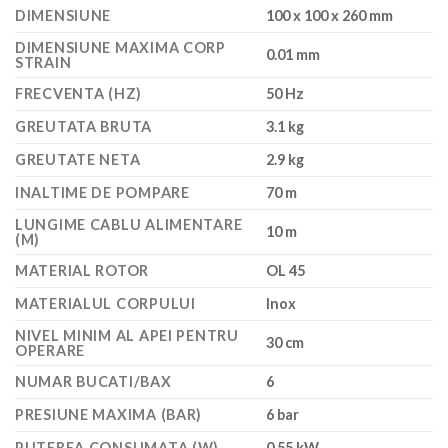
DIMENSIUNE
100 x 100 x 260 mm
DIMENSIUNE MAXIMA CORP
0.01 mm
STRAIN
FRECVENTA (HZ)
50 Hz
GREUTATA BRUTA
3.1 kg
GREUTATE NETA
2.9 kg
INALTIME DE POMPARE
70 m
LUNGIME CABLU ALIMENTARE
10 m
(M)
MATERIAL ROTOR
OL 45
MATERIALUL CORPULUI
Inox
NIVEL MINIM AL APEI PENTRU
30 cm
OPERARE
NUMAR BUCATI/BAX
6
PRESIUNE MAXIMA (BAR)
6 bar
PUTEREA CONSUMATA (W)
0.55 kW