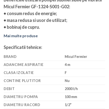
Micul Fermier GF-1324-S001-G02:
• consum redus de energie;
• masa redusa si usor de utilizat;
• bobinaj de cupru.
Mai multe produse
Specificatii tehnice:
BRAND
Micul Fermier
ADANCIME ASPIRATIE
4 m
CLASA IZOLATIE
F
CONTINE PLUTITOR
Nu
DEBIT
2000 l/h
DIAMETRU POMPA
100 mm
DIAMETRU RACORD
1/2”