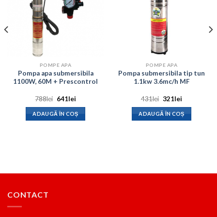
POMPE APA
POMPE APA
Pompa apa submersibila
Pompa submersibila tip tun
1100W, 60M + Prescontrol
1.1kw 3.6mc/h MF
Prețul
Prețul
Prețul
Prețul
788
lei
641
lei
431
lei
321
lei
inițial
curent
inițial
curent
a
este:
a
este:
ADAUGĂ ÎN COȘ
ADAUGĂ ÎN COȘ
fost:
641lei.
fost:
321lei.
788lei.
431lei.
CONTACT