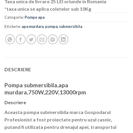
Taxa unica de livrare 25 LEI oriunde in Romania
*taxa unica se aplica coletelor sub 10Kg
Categorie:
Pompe apa
Etichete:
apa murdara
,
pompa
,
submersibila
DESCRIERE
Pompa submersibila,apa
murdara,750W,220V,13000rpm
Descriere
Aceasta pompa submersibila marca Gospodarul
Profesionist a fost proiectate pentru uzul casnic,
putand fi utilizata pentru drenajul apei, transportul