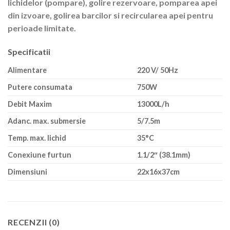
lichidelor (pompare), golire rezervoare, pomparea apei
din izvoare, golirea barcilor si recircularea apei pentru
perioade limitate.
Specificatii
Alimentare
220 V/ 50Hz
Putere consumata
750W
Debit Maxim
13000L/h
Adanc. max. submersie
5/7.5m
Temp. max. lichid
35°C
Conexiune furtun
1.1/2″ (38.1mm)
Dimensiuni
22x16x37cm
RECENZII (0)