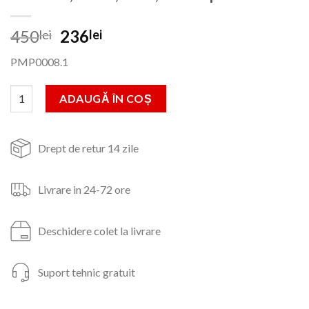
Prețul
Prețul
450
236
lei
lei
inițial
curent
PMP0008.1
a
este:
fost:
236lei.
Cantitate Pompa submersibila,apa murdara,750W,220V,13000rp
ADAUGĂ ÎN COȘ
450lei.
Drept de retur 14 zile
Livrare in 24-72 ore
Deschidere colet la livrare
Suport tehnic gratuit