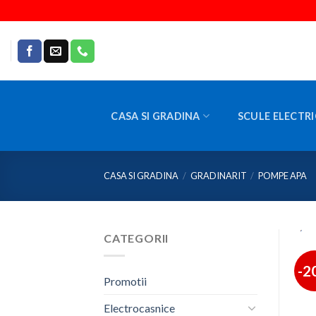
Skip
to
content
CASA SI GRADINA
SCULE ELECTRI
CASA SI GRADINA
/
GRADINARIT
/
POMPE APA
CATEGORII
-2
Promotii
Electrocasnice