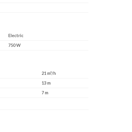
Electric
750 W
21 m³/h
13 m
7 m