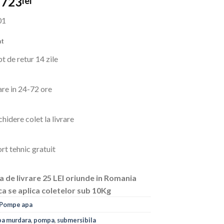
Prețul
Prețul
723
lei
inițial
curent
01
a
este:
fost:
723lei.
at
899lei.
t de retur 14 zile
are in 24-72 ore
hidere colet la livrare
rt tehnic gratuit
a de livrare 25 LEI oriunde in Romania
ca se aplica coletelor sub 10Kg
Pompe apa
pa murdara
,
pompa
,
submersibila