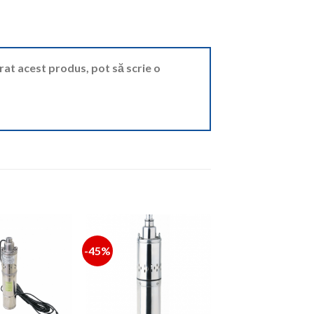
ărat acest produs, pot să scrie o
-45%