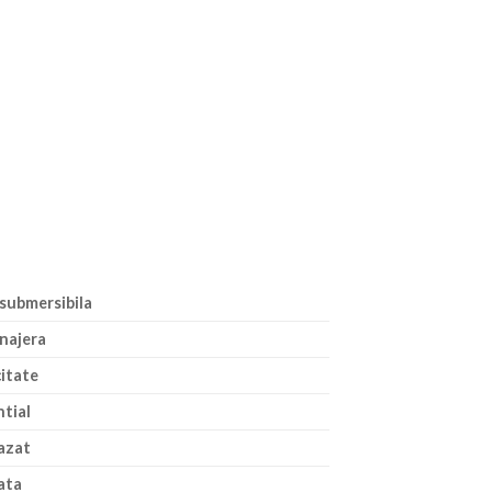
submersibila
najera
citate
tial
azat
ata