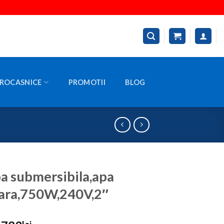
ROCASNICE
PROMOTII
BLOG
 submersibila,apa
ara,750W,240V,2″