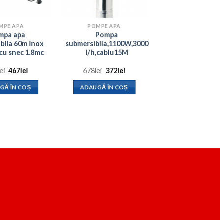
MPE APA
POMPE APA
mpa apa
Pompa
bila 60m inox
submersibila,1100W,3000
cu snec 1.8mc
l/h,cablu15M
Prețul
Prețul
Prețul
Prețul
lei
467
lei
678
lei
372
lei
inițial
curent
inițial
curent
a
este:
a
este:
GĂ ÎN COȘ
ADAUGĂ ÎN COȘ
fost:
467lei.
fost:
372lei.
554lei.
678lei.