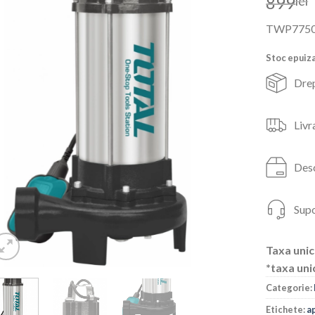
899
lei
TWP775
Stoc epuiz
Drep
Livr
Desc
Supo
Taxa unic
*taxa uni
Categorie:
Etichete:
a