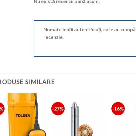
Nu există recenzii până acum.
Numai clienții autentificați, care au cump
recenzie.
RODUSE SIMILARE
0%
-27%
-16%