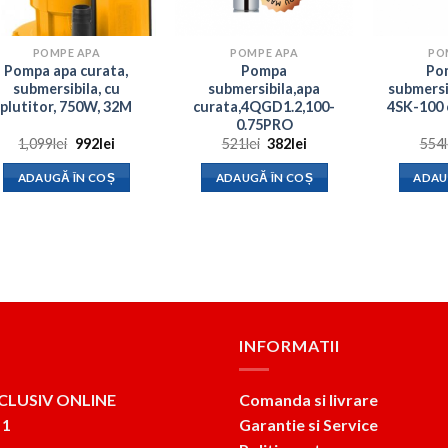
POMPE APA
POMPE APA
PO
Pompa apa curata,
Pompa
Po
submersibila, cu
submersibila,apa
submersi
plutitor, 750W, 32M
curata,4QGD1.2,100-
4SK-100 
0.75PRO
Prețul
Prețul
Prețul
Prețul
1,099
lei
992
lei
521
lei
382
lei
554
inițial
curent
inițial
curent
a
este:
a
este:
ADAUGĂ ÎN COȘ
ADAUGĂ ÎN COȘ
ADAU
fost:
992lei.
fost:
382lei.
1,099lei.
521lei.
INFORMATII
CLUSIV ONLINE
Comanda si livrare
 1
Garantie si Service