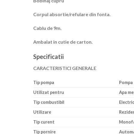
Bobinaj cupru
Corpul absortie/refulare din fonta.
Cablu de 9m.
Ambalat in cutie de carton.
Specificatii
CARACTERISTICI GENERALE
Tip pompa
Pompa 
Utilizat pentru
Apa me
Tip combustibil
Electri
Utilizare
Reziden
Tip curent
Monof
Tip pornire
Autom