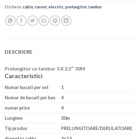
Etichete:
cablu
,
curent
,
electric
,
prelungitor
,
tambur
DESCRIERE
Prelungitor cu tambur 3 X 2,5″ 30M
Caracteristici
Numar bucati per set
1
Numar de bucati per bax
4
numar prize
4
Lungime
30m
Tip produs
PRELUNGITOARE/DERULATOARE
diametru cablu
3×2.5