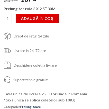
inițial
curent
Prelungitor rola 3 X 2,5″ 30M
a
este:
fost:
207lei.
Cantitate Prelungitor rola tip tambur 3 X 2,5" 30M
ADAUGĂ ÎN COȘ
339lei.
Drept de retur 14 zile
Livrare in 24-72 ore
Deschidere colet la livrare
Suport tehnic gratuit
Taxa unica de livrare 25 LEI oriunde in Romania
*taxa unica se aplica coletelor sub 10Kg
Categorie:
Prelungitoare