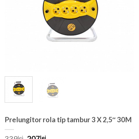
Prelungitor rola tip tambur 3 X 2,5″ 30M
Prețul
Prețul
339
207
lei
lei