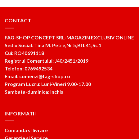
CONTACT
FAG-SHOP CONCEPT SRL-MAGAZIN EXCLUSIV ONLINE
Sediu Social: Tina M. Petre,Nr 5,Bl L41,Sc 1
Cui: RO40691118
Registrul Comertului: J40/2451/2019
Telefon: 0769492534
Email: comenzi@fag-shop.ro
Program Lucru: Luni-Vineri 9.00-17.00
Sambata-duminica: Inchis
INFORMATII
Comanda si livrare
Garantie si Service