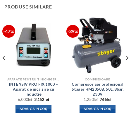
PRODUSE SIMILARE
-47%
-39%
APARATE PENTRU TINICHIGERIE AUTO
COMPRESOARE
INTENSIV PRO FIX 1000 –
Compresor aer profesional
Aparat de incalzire cu
Stager HM2050B, 50L, 8bar,
inductie
230V
Prețul
Prețul
Prețul
Prețul
6,000
lei
3,152
lei
1,250
lei
766
lei
inițial
curent
inițial
curent
a
este:
a
este:
ADAUGĂ ÎN COȘ
ADAUGĂ ÎN COȘ
.
fost:
3,152lei.
fost:
766lei.
6,000lei.
1,250lei.