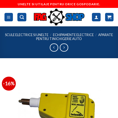
Skip
UNELTE SI UTILAJE PENTRU ORICE GOSPODARIE.
to
content
SCULE ELECTRICE SI UNELTE
/
ECHIPAMENTE ELECTRICE
/
APARATE
PENTRU TINICHIGERIE AUTO
-16%