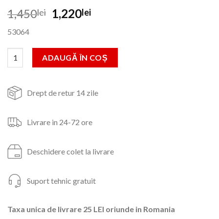
Prețul
Prețul
1,450
1,220
lei
lei
inițial
curent
53064
a
este:
fost:
1,220lei.
Cantitate PRO SPOT 1600 230V - Aparat pentru tinichigerie aut
ADAUGĂ ÎN COȘ
1,450lei.
Drept de retur 14 zile
Livrare in 24-72 ore
Deschidere colet la livrare
Suport tehnic gratuit
Taxa unica de livrare 25 LEI oriunde in Romania