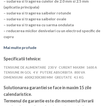
– sudarea si tragerea cuielor de 2.0 mm si 2.5 mm
(aplicatia principala)
– sudarea si tragerea saibelor rotunde
– sudarea si tragerea saibelor ovale
– sudarea si tragerea cu sarma ondulata
– reducerea micilor denivelari cu un electrod specific de
cupru
Mai multe profude
Specificatii tehnice:
TENSIUNE DE ALIMENTARE
230 V
CURENT MAXIM
1600 A
TENSIUNE IN GOL
4 V
PUTERE ABSORBITA
800 VA
DIMENSIUNI
600X230X380 MM
GREUTATE
4.5 KG
Solutionarea garantiei se face in maxim 15 zile
calendaristice
.
Termenul de garantie este din momentul livrarii