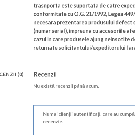
trasnporta este suportata de catre expedi
conformitate cu O.G. 21/1992, Legea 449/2
necesara prezentarea produsului defect c
(numar serial), impreuna cu accesoriile afe
cazul in care produsele ajung neinsotite 
returnate solicitantului/expeditorului fara
Recenzii
CENZII (0)
Nu există recenzii până acum.
Numai clienții autentificați, care au cump
recenzie.