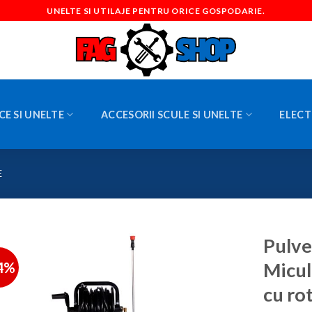
UNELTE SI UTILAJE PENTRU ORICE GOSPODARIE.
CE SI UNELTE
ACCESORII SCULE SI UNELTE
ELECT
E
Pulve
4%
Micul 
cu rot