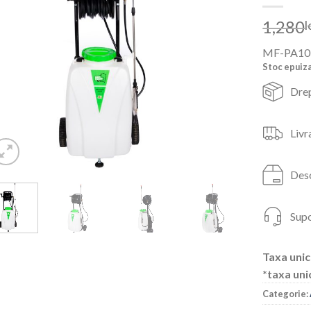
1,280
l
MF-PA10
Stoc epuiz
Drep
Livr
Desc
Supo
Taxa unic
*taxa uni
Categorie: