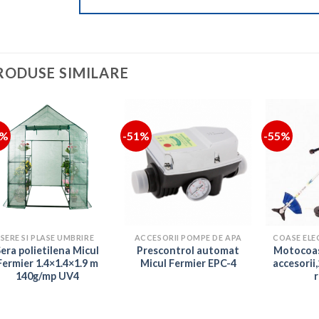
RODUSE SIMILARE
7%
-51%
-55%
SERE SI PLASE UMBRIRE
ACCESORII POMPE DE APA
Sera polietilena Micul
Prescontrol automat
Motocoas
Fermier 1.4×1.4×1.9 m
Micul Fermier EPC-4
accesorii
140g/mp UV4
r