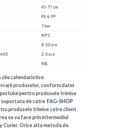
45-77 cm
PE & PP
7 bar
40°C
8-10 ore
CARE
2-3 ore
40L
 zile calendaristice
.
vrarii produselor, conform datei
sportului pentru produsele trimise
te suportata de catre
FAG-SHOP
ntru produsele trimise catre client
ea se va face prin intermediul
y Curier. Orice alta metoda de