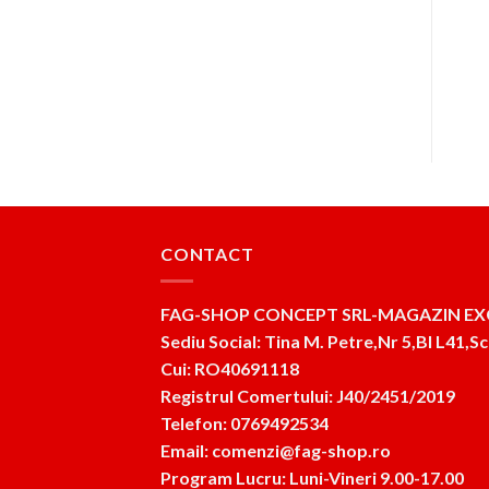
Prețul
Prețul
547
lei
399
lei
ul
Prețul
Prețul
620
lei
285
lei
inițial
curent
nt
inițial
curent
a
este:
:
a
este:
ADAUGĂ ÎN COȘ
ADAUGĂ ÎN COȘ
fost:
399lei.
i.
fost:
285lei.
547lei.
620lei.
CONTACT
FAG-SHOP CONCEPT SRL-MAGAZIN EX
Sediu Social: Tina M. Petre,Nr 5,Bl L41,Sc
Cui: RO40691118
Registrul Comertului: J40/2451/2019
Telefon: 0769492534
Email: comenzi@fag-shop.ro
Program Lucru: Luni-Vineri 9.00-17.00