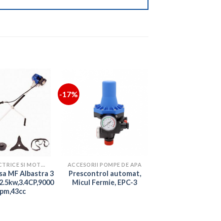
-17%
COASE ELECTRICE SI MOTOCOASE
ACCESORII POMPE DE APA
a MF Albastra 3
Prescontrol automat,
,2.5kw,3.4CP,9000
Micul Fermie, EPC-3
pm,43cc