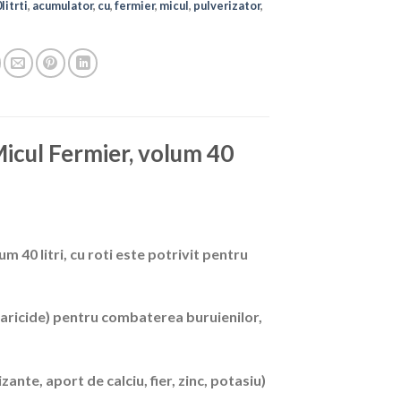
litrti
,
acumulator
,
cu
,
fermier
,
micul
,
pulverizator
,
icul Fermier, volum 40
 40 litri, cu roti este potrivit pentru
acaricide) pentru combaterea buruienilor,
zante, aport de calciu, fier, zinc, potasiu)