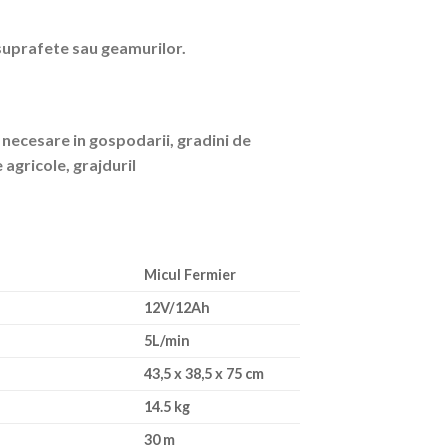
suprafete sau geamurilor.
 necesare in gospodarii, gradini de
 agricole, grajduril
Micul Fermier
12V/12Ah
5L/min
43,5 x 38,5 x 75 cm
14.5 kg
30 m