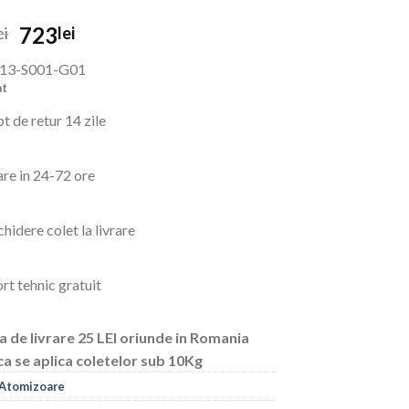
Prețul
Prețul
723
ei
lei
inițial
curent
13-S001-G01
a
este:
at
fost:
723lei.
1,280lei.
t de retur 14 zile
are in 24-72 ore
hidere colet la livrare
rt tehnic gratuit
a de livrare 25 LEI oriunde in Romania
ca se aplica coletelor sub 10Kg
Atomizoare