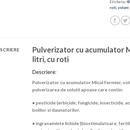
Etichete:
40
roti
,
volum
Pulverizator cu acumulator M
SCRIERE
litri, cu roti
Descriere:
Pulverizator cu acumulator Micul Fermier, volum
pulverizarea de solutii apoase care contin:
• pesticide (erbicide, fungicide, insecticide, 
bolilor si daunatorilor.
• ingrasaminte lichide (biostimulatoare, fertili