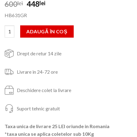
Prețul
Prețul
600
448
lei
lei
inițial
curent
HB631GR
a
este:
fost:
448lei.
Cantitate Sandwich-maker Hausberg HB631GR, 1600-1800W
ADAUGĂ ÎN COȘ
600lei.
Drept de retur 14 zile
Livrare in 24-72 ore
Deschidere colet la livrare
Suport tehnic gratuit
Taxa unica de livrare 25 LEI oriunde in Romania
*taxa unica se aplica coletelor sub 10Kg