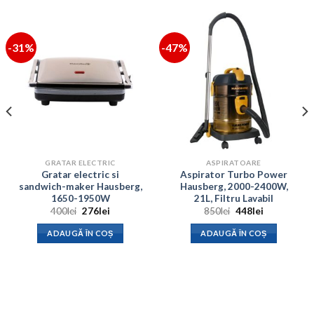
-31%
-47%
GRATAR ELECTRIC
ASPIRATOARE
Gratar electric si
Aspirator Turbo Power
sandwich-maker Hausberg,
Hausberg, 2000-2400W,
1650-1950W
21L, Filtru Lavabil
Prețul
Prețul
Prețul
Prețul
400
lei
276
lei
850
lei
448
lei
inițial
curent
inițial
curent
a
este:
a
este:
ADAUGĂ ÎN COȘ
ADAUGĂ ÎN COȘ
fost:
276lei.
fost:
448lei.
400lei.
850lei.