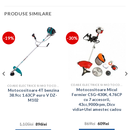
PRODUSE SIMILARE
-19%
-30%
COASE ELECTRICE SI MOTOCOASE
COASE ELECTRICE SI MOTOCOASE
Motocositoare Micul
Motocositoare 4T benzina
Fermier CSG-430K, 4.76CP
38.9cc 1.63CP euro V DZ-
cu 7 accesorii,
M102
43cc,9000rpm, Dicv
vidia+Ulei amestec cadou
Prețul
Prețul
869
lei
609
lei
Prețul
Prețul
1,105
lei
896
lei
inițial
curent
inițial
curent