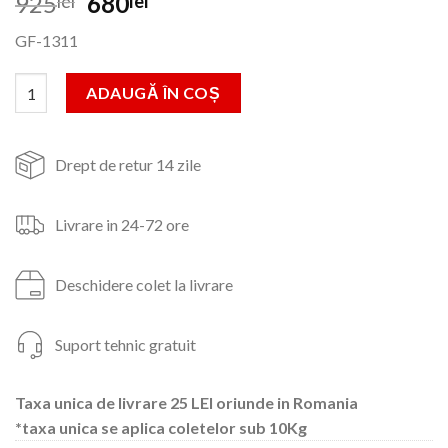
Prețul
Prețul
925
680
lei
lei
inițial
curent
GF-1311
a
este:
fost:
680lei.
Cantitate Set Motocoasa Micul Fermier 1311, 3.4CP+Cap cultiva
ADAUGĂ ÎN COȘ
925lei.
Drept de retur 14 zile
Livrare in 24-72 ore
Deschidere colet la livrare
Suport tehnic gratuit
Taxa unica de livrare 25 LEI oriunde in Romania
*taxa unica se aplica coletelor sub 10Kg