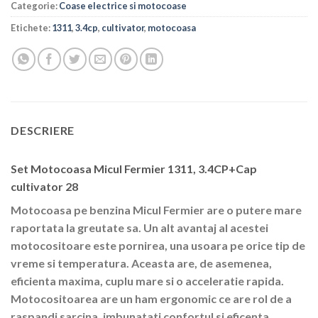
Categorie:
Coase electrice si motocoase
Etichete:
1311
,
3.4cp
,
cultivator
,
motocoasa
DESCRIERE
Set Motocoasa Micul Fermier 1311, 3.4CP+Cap
cultivator 28
Motocoasa pe benzina Micul Fermier
are o putere mare
raportata la greutate sa. Un alt avantaj al acestei
motocositoare este pornirea, una usoara pe orice tip de
vreme si temperatura. Aceasta are, de asemenea,
eficienta maxima, cuplu mare si o acceleratie rapida.
Motocositoarea are un ham ergonomic ce are rol de a
raspandi sarcina, imbunatati confortul si eficenta