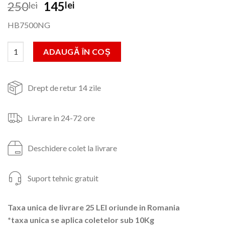
Prețul
Prețul
250
145
lei
lei
inițial
curent
HB7500NG
a
este:
fost:
145lei.
Cantitate Storcator de fructe Hausberg, 2 viteze, lame inox, 40
ADAUGĂ ÎN COȘ
250lei.
Drept de retur 14 zile
Livrare in 24-72 ore
Deschidere colet la livrare
Suport tehnic gratuit
Taxa unica de livrare 25 LEI oriunde in Romania
*taxa unica se aplica coletelor sub 10Kg