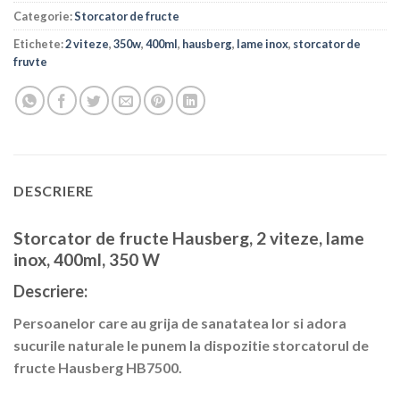
Categorie:
Storcator de fructe
Etichete:
2 viteze
,
350w
,
400ml
,
hausberg
,
lame inox
,
storcator de
fruvte
DESCRIERE
Storcator de fructe Hausberg, 2 viteze, lame
inox, 400ml, 350 W
Descriere:
Persoanelor care au grija de sanatatea lor si adora
sucurile naturale le punem la dispozitie storcatorul de
fructe Hausberg HB7500.