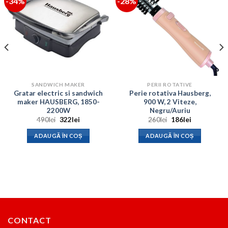
-34%
-28%
SANDWICH MAKER
PERII ROTATIVE
Gratar electric si sandwich
Perie rotativa Hausberg,
maker HAUSBERG, 1850-
900 W, 2 Viteze,
2200W
Negru/Auriu
Prețul
Prețul
Prețul
Prețul
490
lei
322
lei
260
lei
186
lei
inițial
curent
inițial
curent
a
este:
a
este:
ADAUGĂ ÎN COȘ
ADAUGĂ ÎN COȘ
fost:
322lei.
fost:
186lei.
490lei.
260lei.
CONTACT