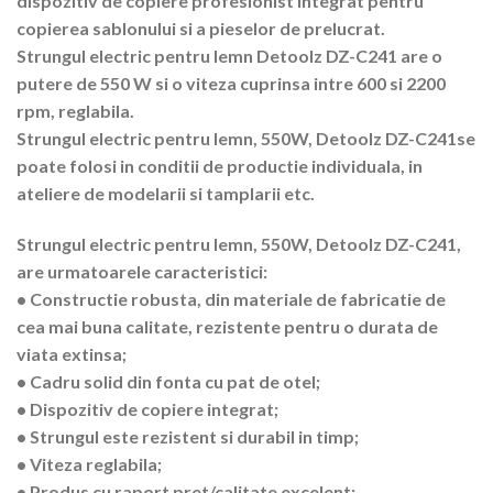
dispozitiv de copiere profesionist integrat pentru
copierea sablonului si a pieselor de prelucrat.
Strungul electric pentru lemn Detoolz DZ-C241 are o
putere de 550 W si o viteza cuprinsa intre 600 si 2200
rpm, reglabila.
Strungul electric pentru lemn, 550W, Detoolz DZ-C241se
poate folosi in conditii de productie individuala, in
ateliere de modelarii si tamplarii etc.
Strungul electric pentru lemn, 550W, Detoolz DZ-C241,
are urmatoarele caracteristici:
• Constructie robusta, din materiale de fabricatie de
cea mai buna calitate, rezistente pentru o durata de
viata extinsa;
• Cadru solid din fonta cu pat de otel;
• Dispozitiv de copiere integrat;
• Strungul este rezistent si durabil in timp;
• Viteza reglabila;
• Produs cu raport pret/calitate excelent;