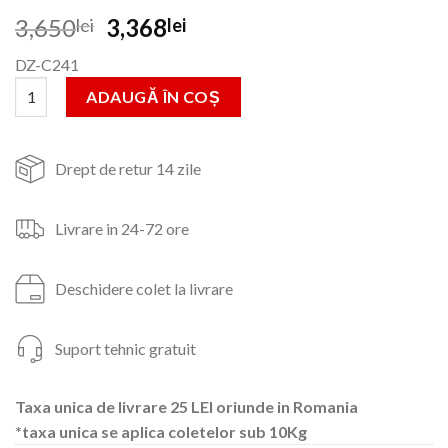
Prețul
Prețul
3,650
3,368
lei
lei
inițial
curent
DZ-C241
a
este:
Cantitate Strung electric DTZ prelucrare lemn 550W cu functie 
fost:
3,368lei.
ADAUGĂ ÎN COȘ
3,650lei.
Drept de retur 14 zile
Livrare in 24-72 ore
Deschidere colet la livrare
Suport tehnic gratuit
Taxa unica de livrare 25 LEI oriunde in Romania
*taxa unica se aplica coletelor sub 10Kg