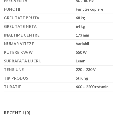
FRECVENTA
50 ÷ 60 Hz
FUNCTII
Functie copiere
GREUTATE BRUTA
68 kg
GREUTATE NETA
64 kg
INALTIME CENTRE
173 mm
NUMAR VITEZE
Variabil
PUTERE KW/W
550 W
SUPRAFATA LUCRU
Lemn
TENSIUNE
220 ÷ 230 V
TIP PRODUS
Strung
TURATIE
600 ÷ 2200 rot/min
RECENZII (0)