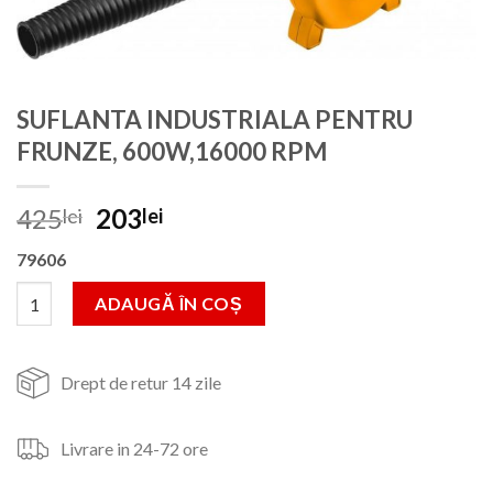
SUFLANTA INDUSTRIALA PENTRU
FRUNZE, 600W,16000 RPM
Prețul
Prețul
425
203
lei
lei
inițial
curent
79606
a
este:
fost:
203lei.
Cantitate SUFLANTA INDUSTRIALA PENTRU FRUNZE, 600W,16
ADAUGĂ ÎN COȘ
425lei.
Drept de retur 14 zile
Livrare in 24-72 ore