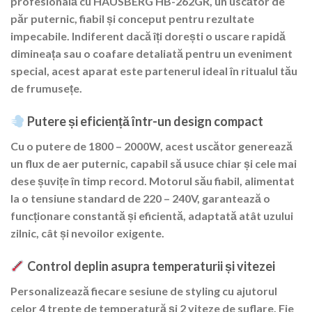
profesională cu
HAUSBERG HB-262GR
, un uscător de
păr puternic, fiabil și conceput pentru rezultate
impecabile. Indiferent dacă îți dorești o uscare rapidă
dimineața sau o coafare detaliată pentru un eveniment
special, acest aparat este partenerul ideal în ritualul tău
de frumusețe.
Putere și eficiență într-un design compact
Cu o putere de
1800 – 2000W
, acest uscător generează
un flux de aer puternic, capabil să usuce chiar și cele mai
dese șuvițe în timp record. Motorul său fiabil, alimentat
la o tensiune standard de
220 – 240V
, garantează o
funcționare constantă și eficientă, adaptată atât uzului
zilnic, cât și nevoilor exigente.
Control deplin asupra temperaturii și vitezei
Personalizează fiecare sesiune de styling cu ajutorul
celor
4 trepte de temperatură
și
2 viteze de suflare
. Fie