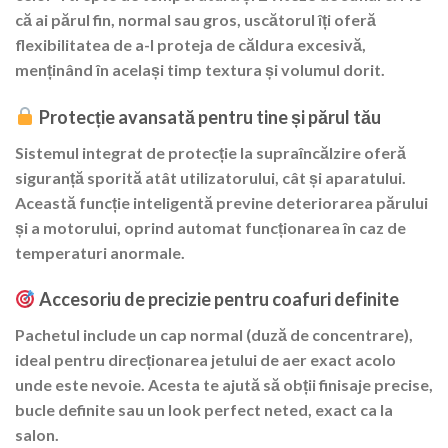
că ai părul fin, normal sau gros, uscătorul îți oferă
flexibilitatea de a-l proteja de căldura excesivă,
menținând în același timp textura și volumul dorit.
Protecție avansată pentru tine și părul tău
Sistemul integrat de
protecție la supraîncălzire
oferă
siguranță sporită atât utilizatorului, cât și aparatului.
Această funcție inteligentă previne deteriorarea părului
și a motorului, oprind automat funcționarea în caz de
temperaturi anormale.
Accesoriu de precizie pentru coafuri definite
Pachetul include un
cap normal (duză de concentrare)
,
ideal pentru direcționarea jetului de aer exact acolo
unde este nevoie. Acesta te ajută să obții finisaje precise,
bucle definite sau un look perfect neted, exact ca la
salon.