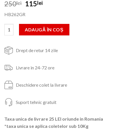
Prețul
Prețul
250
115
lei
lei
inițial
curent
HB262GR
a
este:
fost:
115lei.
Cantitate Uscator de par HAUSBERG, 2000W, 2 viteze, 4 trepte d
ADAUGĂ ÎN COȘ
250lei.
Drept de retur 14 zile
Livrare in 24-72 ore
Deschidere colet la livrare
Suport tehnic gratuit
Taxa unica de livrare 25 LEI oriunde in Romania
*taxa unica se aplica coletelor sub 10Kg