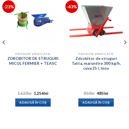
-23%
-43%
PRODUSE VINIFICATIE
PRODUSE VINIFICATIE
ZDROBITOR DE STRUGURI
Zdrobitor de struguri
MICUL FERMIER + TEASC
Tatta, maruntire 300 kg/h,
cuva 25 l, Inox
Prețul
Prețul
Prețul
Prețul
1,623
lei
1,256
lei
850
lei
485
lei
inițial
curent
inițial
curent
a
este:
a
este:
ADAUGĂ ÎN COȘ
ADAUGĂ ÎN COȘ
.
fost:
1,256lei.
fost:
485lei.
1,623lei.
850lei.