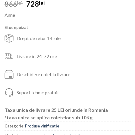
Prețul
Prețul
866
728
lei
lei
inițial
curent
Anne
a
este:
fost:
728lei.
Stoc epuizat
866lei.
Drept de retur 14 zile
Livrare in 24-72 ore
Deschidere colet la livrare
Suport tehnic gratuit
Taxa unica de livrare 25 LEI oriunde in Romania
*taxa unica se aplica coletelor sub 10Kg
Categorie:
Produse vinificatie