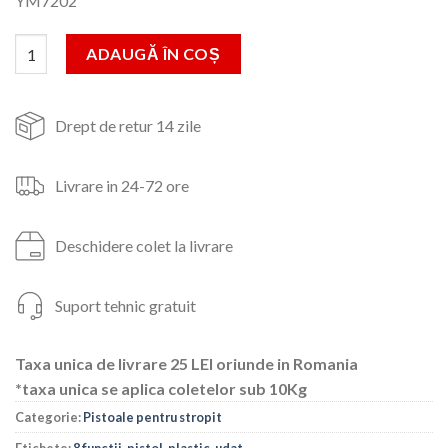
YM7202
a
este:
fost:
15lei.
Cantitate Pistol pentru udat 8 functii(plastic)
ADAUGĂ ÎN COȘ
21lei.
Drept de retur 14 zile
Livrare in 24-72 ore
Deschidere colet la livrare
Suport tehnic gratuit
Taxa unica de livrare 25 LEI oriunde in Romania
*taxa unica se aplica coletelor sub 10Kg
Categorie:
Pistoale pentru stropit