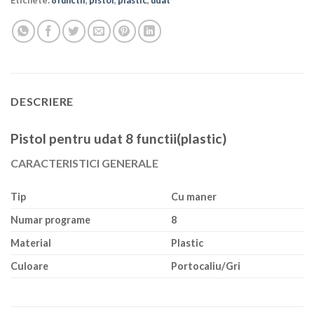
Etichete:
8 functii
,
pistol
,
plastic
,
udat
DESCRIERE
Pistol pentru udat 8 functii(plastic)
CARACTERISTICI GENERALE
Tip
Cu maner
Numar programe
8
Material
Plastic
Culoare
Portocaliu/Gri