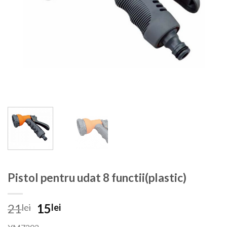
Pistol pentru udat 8 functii(plastic)
Prețul
Prețul
21
15
lei
lei
inițial
curent