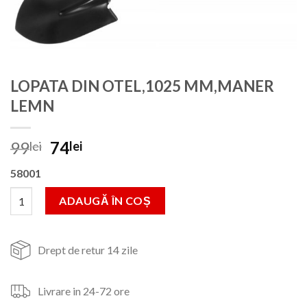
LOPATA DIN OTEL,1025 MM,MANER
LEMN
Prețul
Prețul
99
74
lei
lei
inițial
curent
58001
a
este:
fost:
74lei.
Cantitate LOPATA DIN OTEL,1025 MM,MANER LEMN
ADAUGĂ ÎN COȘ
99lei.
Drept de retur 14 zile
Livrare in 24-72 ore