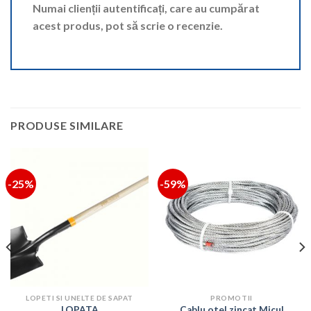
Numai clienții autentificați, care au cumpărat
acest produs, pot să scrie o recenzie.
PRODUSE SIMILARE
-25%
-59%
LOPETI SI UNELTE DE SAPAT
PROMOTII
LOPATA
Cablu otel zincat Micul