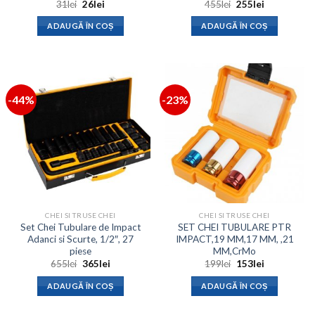
Prețul
Prețul
Prețul
Prețul
31
lei
26
lei
455
lei
255
lei
inițial
curent
inițial
curent
a
este:
a
este:
ADAUGĂ ÎN COȘ
ADAUGĂ ÎN COȘ
fost:
26lei.
fost:
255lei.
31lei.
455lei.
-44%
-23%
CHEI SI TRUSE CHEI
CHEI SI TRUSE CHEI
Set Chei Tubulare de Impact
SET CHEI TUBULARE PTR
Adanci si Scurte, 1/2″, 27
IMPACT,19 MM,17 MM, ,21
piese
MM,CrMo
Prețul
Prețul
Prețul
Prețul
655
lei
365
lei
199
lei
153
lei
inițial
curent
inițial
curent
a
este:
a
este:
ADAUGĂ ÎN COȘ
ADAUGĂ ÎN COȘ
fost:
365lei.
fost:
153lei.
655lei.
199lei.