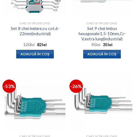
CHEI SI TRUSE CHEI
CHEI SI TRUSE CHEI
Set 8 chei inelare,cu cot,6-
Set 9 chei imbus
22mm(industrial)
hexagonale:1.5-10mm,Cr-
V,extra lung(industrial)
Prețul
Prețul
Prețul
Prețul
120
lei
82
lei
95
lei
35
lei
inițial
curent
inițial
curent
a
este:
a
este:
ADAUGĂ ÎN COȘ
ADAUGĂ ÎN COȘ
fost:
82lei.
fost:
35lei.
120lei.
95lei.
-53%
-26%
CHEI SI TRUSE CHEI
CHEI SI TRUSE CHEI