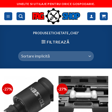
Skip
UNELTE SI UTILAJE PENTRU ORICE GOSPODARIE.
to
content
PRODUSE ETICHETATE „CHEI”
FILTREAZĂ
-27%
-27%