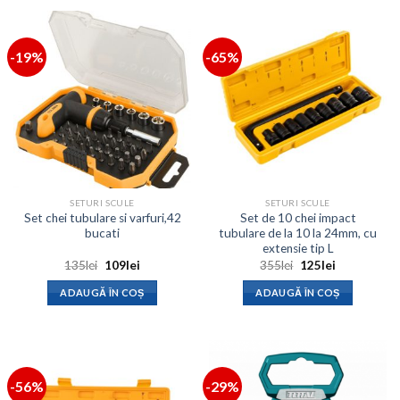
-19%
-65%
SETURI SCULE
SETURI SCULE
Set chei tubulare si varfuri,42
Set de 10 chei impact
bucati
tubulare de la 10 la 24mm, cu
extensie tip L
Prețul
Prețul
Prețul
Prețul
135
lei
109
lei
355
lei
125
lei
inițial
curent
inițial
curent
a
este:
a
este:
ADAUGĂ ÎN COȘ
ADAUGĂ ÎN COȘ
fost:
109lei.
fost:
125lei.
135lei.
355lei.
-56%
-29%