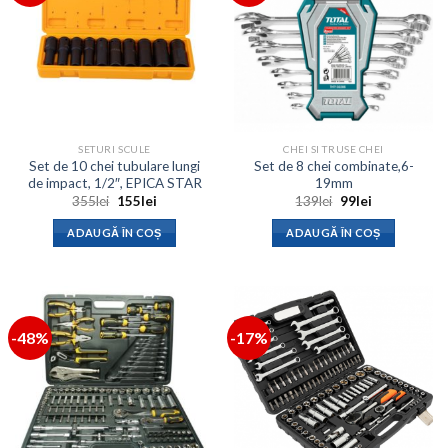
SETURI SCULE
CHEI SI TRUSE CHEI
Set de 10 chei tubulare lungi
Set de 8 chei combinate,6-
de impact, 1/2″, EPICA STAR
19mm
Prețul
Prețul
Prețul
Prețul
355
lei
155
lei
139
lei
99
lei
inițial
curent
inițial
curent
a
este:
a
este:
ADAUGĂ ÎN COȘ
ADAUGĂ ÎN COȘ
fost:
155lei.
fost:
99lei.
355lei.
139lei.
-48%
-17%