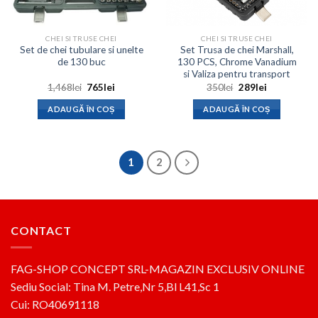
CHEI SI TRUSE CHEI
CHEI SI TRUSE CHEI
Set de chei tubulare si unelte
Set Trusa de chei Marshall,
de 130 buc
130 PCS, Chrome Vanadium
si Valiza pentru transport
Prețul
Prețul
Prețul
Prețul
1,468
lei
765
lei
350
lei
289
lei
inițial
curent
inițial
curent
a
este:
a
este:
ADAUGĂ ÎN COȘ
ADAUGĂ ÎN COȘ
fost:
765lei.
fost:
289lei.
1,468lei.
350lei.
1
2
CONTACT
FAG-SHOP CONCEPT SRL-MAGAZIN EXCLUSIV ONLINE
Sediu Social: Tina M. Petre,Nr 5,Bl L41,Sc 1
Cui: RO40691118