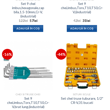
Set 9 chei
Set 9
imbus,hexagonale,cap
chei,imbus,Torx,T10,T50,Cr-
bila,1.5-10mm,Cr-V,
V,(industrial)
(industrial)
Prețul
Prețul
Prețul
Prețul
122
lei
57
lei
42
lei
31
lei
inițial
curent
inițial
curent
a
este:
a
este:
ADAUGĂ ÎN COȘ
ADAUGĂ ÎN COȘ
fost:
57lei.
fost:
31lei.
122lei.
42lei.
-16%
-44%
CHEI SI TRUSE CHEI
SETURI SCULE
Set 9
Set chei truse tuburare, 1/2″
chei,imbus,Torx,T10,T50,Cr-
CR-V,31 bucati
V,brat lung,(industrial)