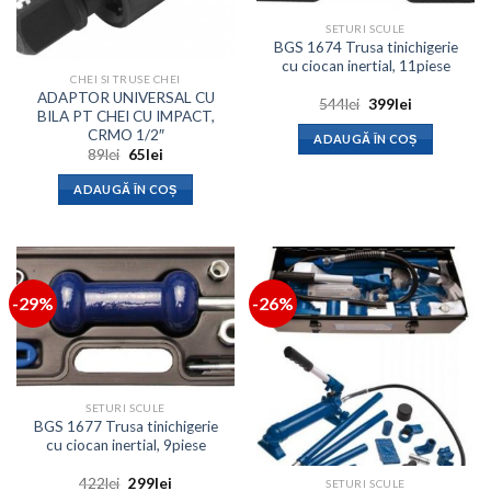
SETURI SCULE
BGS 1674 Trusa tinichigerie
cu ciocan inertial, 11piese
CHEI SI TRUSE CHEI
ADAPTOR UNIVERSAL CU
Prețul
Prețul
544
lei
399
lei
BILA PT CHEI CU IMPACT,
inițial
curent
a
este:
CRMO 1/2″
ADAUGĂ ÎN COȘ
fost:
399lei.
Prețul
Prețul
89
lei
65
lei
544lei.
inițial
curent
a
este:
ADAUGĂ ÎN COȘ
fost:
65lei.
89lei.
-29%
-26%
SETURI SCULE
BGS 1677 Trusa tinichigerie
cu ciocan inertial, 9piese
Prețul
Prețul
422
lei
299
lei
SETURI SCULE