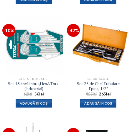
fost:
168lei.
fost:
221lei.
210lei.
284lei.
-10%
-42%
CHEI SI TRUSE CHEI
SETURI SCULE
Set 18 chei,imbus,Hex&Torx,
Set 25 de Chei Tubulare
(industrial)
Epica, 1/2″
Prețul
Prețul
Prețul
Prețul
62
lei
56
lei
455
lei
265
lei
inițial
curent
inițial
curent
a
este:
a
este:
ADAUGĂ ÎN COȘ
ADAUGĂ ÎN COȘ
fost:
56lei.
fost:
265lei.
62lei.
455lei.