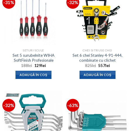
-31%
-32%
SETURI SCULE
CHEI SI TRUSE CHEI
Set 5 surubelnite WIHA
Set 6 chei Stanley 4-91-444,
SoftFinish Profesionale
combinate cu clichet
Prețul
Prețul
Prețul
Prețul
188
lei
129
lei
825
lei
557
lei
inițial
curent
inițial
curent
a
este:
a
este:
ADAUGĂ ÎN COȘ
ADAUGĂ ÎN COȘ
fost:
129lei.
fost:
557lei.
188lei.
825lei.
-32%
-63%