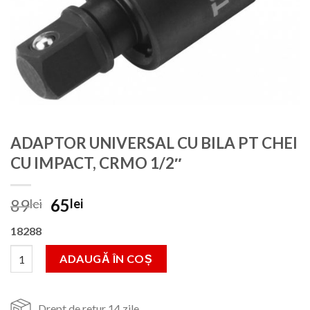
ADAPTOR UNIVERSAL CU BILA PT CHEI
CU IMPACT, CRMO 1/2″
Prețul
Prețul
89
65
lei
lei
inițial
curent
18288
a
este:
fost:
65lei.
Cantitate ADAPTOR UNIVERSAL CU BILA PT CHEI CU IMPACT, 
ADAUGĂ ÎN COȘ
89lei.
Drept de retur 14 zile