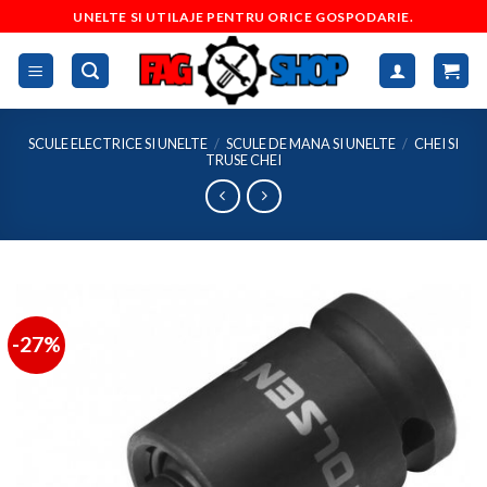
Skip
UNELTE SI UTILAJE PENTRU ORICE GOSPODARIE.
to
content
SCULE ELECTRICE SI UNELTE
/
SCULE DE MANA SI UNELTE
/
CHEI SI
TRUSE CHEI
-27%