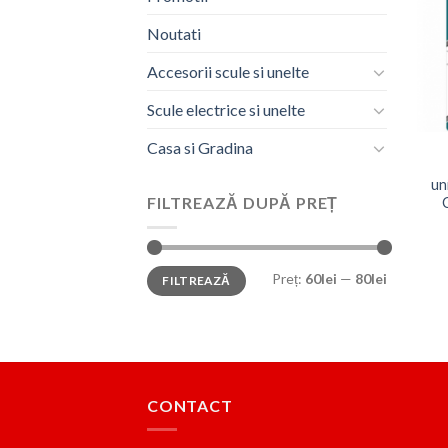
Noutati
Accesorii scule si unelte
Scule electrice si unelte
Casa si Gradina
un
FILTREAZĂ DUPĂ PREȚ
C
Preț
Preț
Preț:
60lei
—
80lei
FILTREAZĂ
minim
maxim
CONTACT