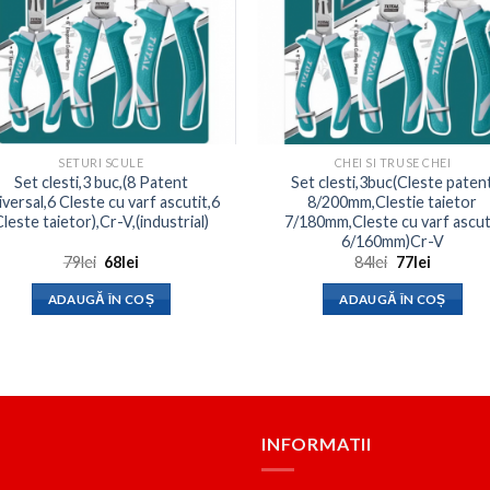
SETURI SCULE
CHEI SI TRUSE CHEI
Set clesti,3 buc,(8 Patent
Set clesti,3buc(Cleste paten
iversal,6 Cleste cu varf ascutit,6
8/200mm,Clestie taietor
leste taietor),Cr-V,(industrial)
7/180mm,Cleste cu varf ascut
6/160mm)Cr-V
Prețul
Prețul
Prețul
Prețul
79
lei
68
lei
84
lei
77
lei
inițial
curent
inițial
curent
a
este:
a
este:
ADAUGĂ ÎN COȘ
ADAUGĂ ÎN COȘ
fost:
68lei.
fost:
77lei.
79lei.
84lei.
INFORMATII