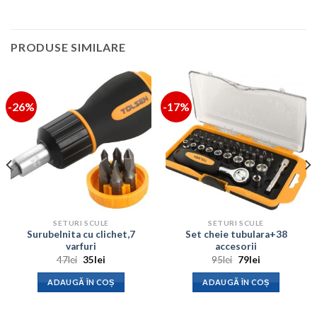
PRODUSE SIMILARE
-26%
-17%
SETURI SCULE
SETURI SCULE
Surubelnita cu clichet,7
Set cheie tubulara+38
varfuri
accesorii
Prețul
Prețul
Prețul
Prețul
47
lei
35
lei
95
lei
79
lei
inițial
curent
inițial
curent
a
este:
a
este:
ADAUGĂ ÎN COȘ
ADAUGĂ ÎN COȘ
fost:
35lei.
fost:
79lei.
47lei.
95lei.