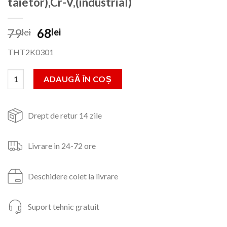
taietor),Cr-V,(industrial)
Prețul
Prețul
79
68
lei
lei
inițial
curent
THT2K0301
a
este:
fost:
68lei.
Cantitate Set clesti,3 buc,(8 Patent universal,6 Cleste cu varf as
ADAUGĂ ÎN COȘ
79lei.
Drept de retur 14 zile
Livrare in 24-72 ore
Deschidere colet la livrare
Suport tehnic gratuit