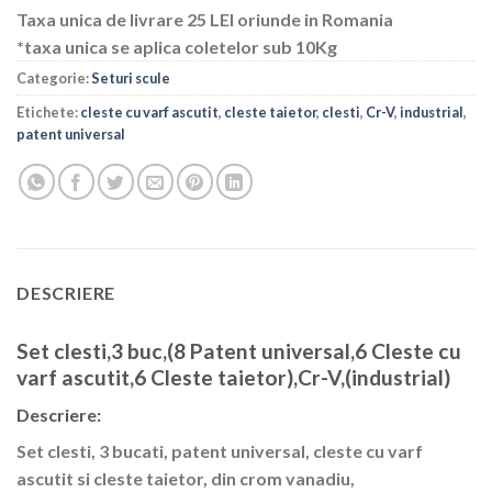
Taxa unica de livrare 25 LEI oriunde in Romania
*taxa unica se aplica coletelor sub 10Kg
Categorie:
Seturi scule
Etichete:
cleste cu varf ascutit
,
cleste taietor
,
clesti
,
Cr-V
,
industrial
,
patent universal
DESCRIERE
Set clesti,3 buc,(8 Patent universal,6 Cleste cu
varf ascutit,6 Cleste taietor),Cr-V,(industrial)
Descriere:
Set clesti, 3 bucati, patent universal, cleste cu varf
ascutit si cleste taietor, din crom vanadiu,