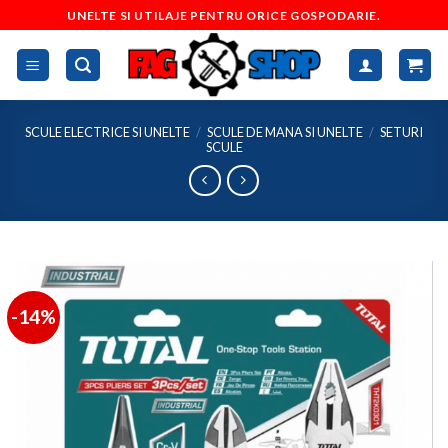
Skip
UNELTE SI UTILAJE PENTRU ORICE GOSPODARIE.
to
content
SCULE ELECTRICE SI UNELTE
/
SCULE DE MANA SI UNELTE
/
SETURI
SCULE
-14%