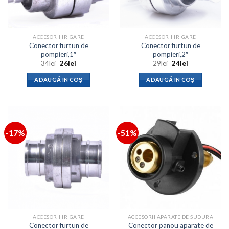
ACCESORII IRIGARE
ACCESORII IRIGARE
Conector furtun de
Conector furtun de
pompieri,1″
pompieri,2″
Prețul
Prețul
Prețul
Prețul
34
lei
26
lei
29
lei
24
lei
inițial
curent
inițial
curent
a
este:
a
este:
ADAUGĂ ÎN COȘ
ADAUGĂ ÎN COȘ
fost:
26lei.
fost:
24lei.
34lei.
29lei.
-17%
-51%
ACCESORII IRIGARE
ACCESORII APARATE DE SUDURA
Conector furtun de
Conector panou aparate de