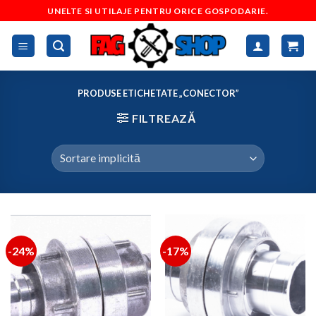
Skip
UNELTE SI UTILAJE PENTRU ORICE GOSPODARIE.
to
content
PRODUSE ETICHETATE „CONECTOR”
FILTREAZĂ
-24%
-17%