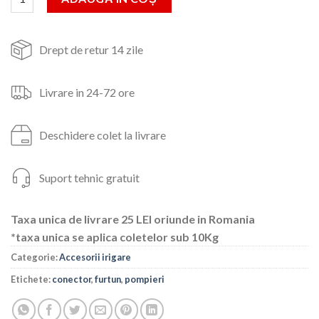
71lei.
Drept de retur 14 zile
Livrare in 24-72 ore
Deschidere colet la livrare
Suport tehnic gratuit
Taxa unica de livrare 25 LEI oriunde in Romania
*taxa unica se aplica coletelor sub 10Kg
Categorie:
Accesorii irigare
Etichete:
conector
,
furtun
,
pompieri