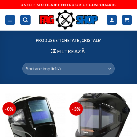
Skip
UNELTE SI UTILAJE PENTRU ORICE GOSPODARIE.
to
content
PRODUSE ETICHETATE „CRISTALE”
FILTREAZĂ
-0%
-3%