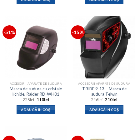
fost:
156lei.
fost:
205lei.
325lei.
243lei.
-51%
-15%
ACCESORII APARATE DE SUDURA
ACCESORII APARATE DE SUDURA
Masca de sudura cu cristale
TRIBE 9-13 – Masca de
lichide, Raider RD-WH01
sudura Telwin
Prețul
Prețul
Prețul
Prețul
225
lei
110
lei
246
lei
210
lei
inițial
curent
inițial
curent
a
este:
a
este:
ADAUGĂ ÎN COȘ
ADAUGĂ ÎN COȘ
fost:
110lei.
fost:
210lei.
225lei.
246lei.