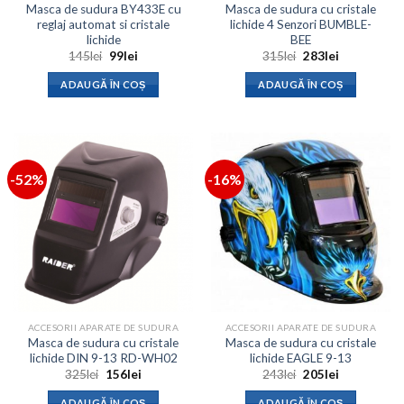
Masca de sudura BY433E cu
Masca de sudura cu cristale
reglaj automat si cristale
lichide 4 Senzori BUMBLE-
lichide
BEE
Prețul
Prețul
Prețul
Prețul
145
lei
99
lei
315
lei
283
lei
inițial
curent
inițial
curent
a
este:
a
este:
ADAUGĂ ÎN COȘ
ADAUGĂ ÎN COȘ
fost:
99lei.
fost:
283lei.
145lei.
315lei.
-52%
-16%
ACCESORII APARATE DE SUDURA
ACCESORII APARATE DE SUDURA
Masca de sudura cu cristale
Masca de sudura cu cristale
lichide DIN 9-13 RD-WH02
lichide EAGLE 9-13
Prețul
Prețul
Prețul
Prețul
325
lei
156
lei
243
lei
205
lei
inițial
curent
inițial
curent
a
este:
a
este:
ADAUGĂ ÎN COȘ
ADAUGĂ ÎN COȘ