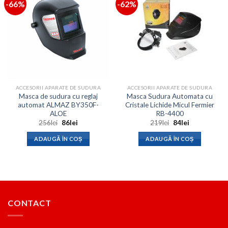
-66%
-62%
ACCESORII APARATE DE SUDURA
ACCESORII APARATE DE SUDURA
Masca de sudura cu reglaj
Masca Sudura Automata cu
automat ALMAZ BY350F-
Cristale Lichide Micul Fermier
ALOE
RB-4400
Prețul
Prețul
Prețul
Prețul
256
lei
86
lei
219
lei
84
lei
inițial
curent
inițial
curent
a
este:
a
este:
ADAUGĂ ÎN COȘ
ADAUGĂ ÎN COȘ
fost:
86lei.
fost:
84lei.
256lei.
219lei.
CONTACT