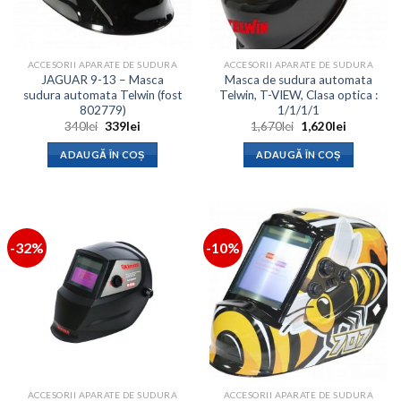
ACCESORII APARATE DE SUDURA
ACCESORII APARATE DE SUDURA
JAGUAR 9-13 – Masca
Masca de sudura automata
sudura automata Telwin (fost
Telwin, T-VIEW, Clasa optica :
802779)
1/1/1/1
Prețul
Prețul
Prețul
Prețul
340
lei
339
lei
1,670
lei
1,620
lei
inițial
curent
inițial
curent
a
este:
a
este:
ADAUGĂ ÎN COȘ
ADAUGĂ ÎN COȘ
fost:
339lei.
fost:
1,620lei.
340lei.
1,670lei.
-32%
-10%
ACCESORII APARATE DE SUDURA
ACCESORII APARATE DE SUDURA