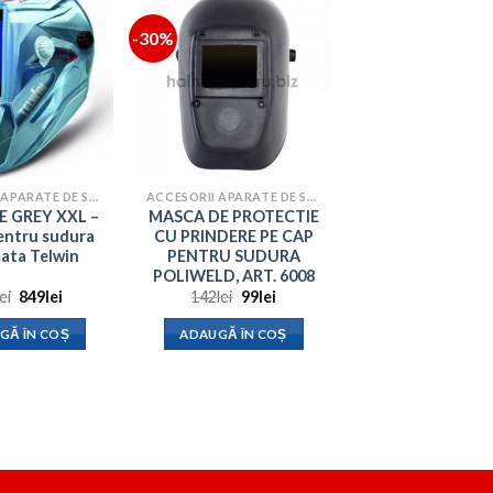
-30%
ACCESORII APARATE DE SUDURA
ACCESORII APARATE DE SUDURA
 GREY XXL –
MASCA DE PROTECTIE
entru sudura
CU PRINDERE PE CAP
ata Telwin
PENTRU SUDURA
POLIWELD, ART. 6008
Prețul
Prețul
Prețul
Prețul
lei
849
lei
142
lei
99
lei
inițial
curent
inițial
curent
a
este:
a
este:
GĂ ÎN COȘ
ADAUGĂ ÎN COȘ
fost:
849lei.
fost:
99lei.
999lei.
142lei.