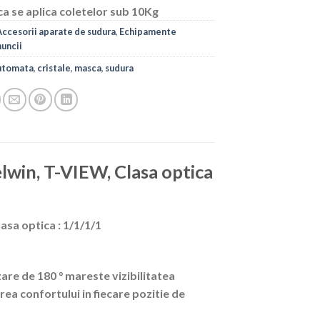
ca se aplica coletelor sub 10Kg
Accesorii aparate de sudura
,
Echipamente
uncii
utomata
,
cristale
,
masca
,
sudura
win, T-VIEW, Clasa optica
sa optica : 1/1/1/1
zare de 180 ° mareste vizibilitatea
rea confortului in fiecare pozitie de