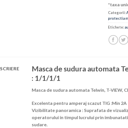
*taxa uni
Categorii:
protectia m
Etichete:
a
Masca de sudura automata Tel
SCRIERE
: 1/1/1/1
Masca de sudura automata Telwin, T-VIEW, Cla
Excelenta pentru amperaj scazut TIG :Min 2A
Vizibilitate panoramica : Suprafata de vizuali
operatorului in timpul lucrului prin imbunatati
sudare.