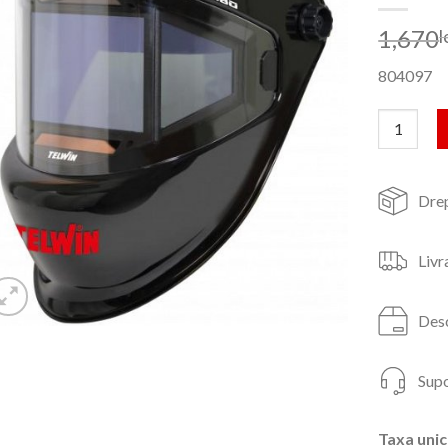
1,670
l
804097
Cantitate 
Drep
Livr
Desc
Supo
Taxa unic