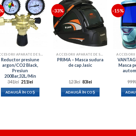
8%
-33%
-15%
ACCESORII APARATE DE SUDURA
ACCESORII APARATE DE SUDURA
Reductor presiune
PRIMA – Masca sudura
VANTAGE
argon/CO2 Black,
de cap Jasic
Masca p
Presiun
autom
200Bar,32L/Min
Prețul
Prețul
Prețul
Prețul
341
lei
211
lei
123
lei
83
lei
999
inițial
curent
inițial
curent
a
este:
a
este:
ADAUGĂ ÎN COȘ
ADAUGĂ ÎN COȘ
ADAU
fost:
211lei.
fost:
83lei.
341lei.
123lei.