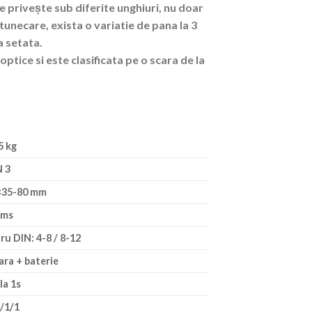
 privește sub diferite unghiuri, nu doar
intunecare, exista o variatie de pana la 3
a setata.
ptice si este clasificata pe o scara de la
5 kg
N 3
×35-80 mm
 ms
tru DIN: 4-8 / 8-12
ara + baterie
 la 1s
/1/1