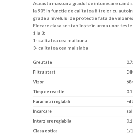
Aceasta masoara gradul de intunecare când se
la 90°. In functie de calitatea filtrelor cu auto
grade a nivelului de protectie fata de valoare
Fiecare clasa se stabilește în urma unor teste o
1 la 3:
1- calitatea cea mai buna
3- calitatea cea mai slaba
Greutate
0.7
Filtru start
DI
Vizor
68
Timp de reactie
0.1
Parametri reglabili
Fil
Incarcare
sol
Intarziere reglabila
0.1
Clasa optica
1/1