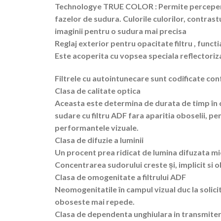
Technologye TRUE COLOR : Permite perceperea 
fazelor de sudura. Culorile culorilor, contrastu
imaginii pentru o sudura mai precisa
Reglaj exterior pentru opacitate filtru , functi
Este acoperita cu vopsea speciala reflectoriz
Filtrele cu autointunecare sunt codificate con
Clasa de calitate optica
Aceasta este determina de durata de timp în 
sudare cu filtru ADF fara aparitia oboselii, pe
performantele vizuale.
Clasa de difuzie a luminii
Un procent prea ridicat de lumina difuzata m
Concentrarea sudorului creste și, implicit si 
Clasa de omogenitate a filtrului ADF
Neomogenitatile în campul vizual duc la solicit
oboseste mai repede.
Clasa de dependenta unghiulara in transmiter