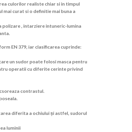
culorilor realiste chiar si in timpul
l mai curat si o definitie mai buna a
a polizare , intarziere intuneric-lumina
anta.
form EN 379, iar clasificarea cuprinde:
care un sudor poate folosi masca pentru
ntru operatii cu diferite cerinte privind
icsoreaza contrastul.
oboseala.
area diferita a ochiului și astfel, sudorul
ea luminii