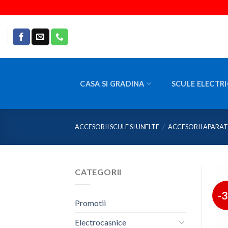
Skip
to
content
CASA SI GRADINA
SCULE ELECTRI
ACCESORII SCULE SI UNELTE
/
ACCESORII APARAT
CATEGORII
-
Promotii
Electrocasnice