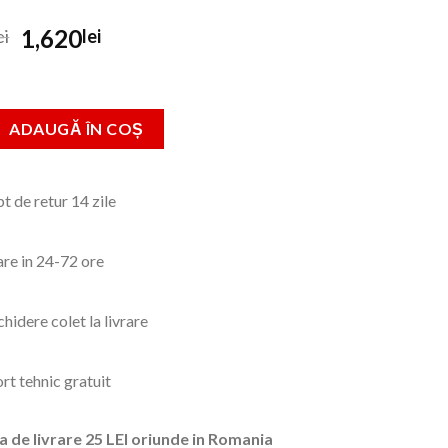
Prețul
Prețul
1,620
ei
lei
inițial
curent
a
este:
fost:
1,620lei.
Masca de sudura automata Telwin, T-VIEW, Clasa optica : 1/1/1/1
ADAUGĂ ÎN COȘ
1,670lei.
t de retur 14 zile
are in 24-72 ore
hidere colet la livrare
rt tehnic gratuit
a de livrare 25 LEI oriunde in Romania