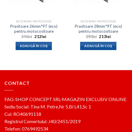
ACCESORII MOTOCOASE
ACCESORII MOTOCOASE
Prasitoare 26mm*9T (eco)
Prasitoare 28mm*9T (eco)
pentru motocositoare
pentru motocositoare
Prețul
Prețul
Prețul
Prețul
346
lei
212
lei
390
lei
213
lei
inițial
curent
inițial
curent
a
este:
a
este:
ADAUGĂ ÎN COȘ
ADAUGĂ ÎN COȘ
fost:
212lei.
fost:
213lei.
346lei.
390lei.
CONTACT
FAG-SHOP CONCEPT SRL-MAGAZIN EXCLUSIV ONLINE
Sediu Social: Tina M. Petre,Nr 5,Bl L41,Sc 1
Cui: RO40691118
Registrul Comertului: J40/2451/2019
Telefon: 0769492534