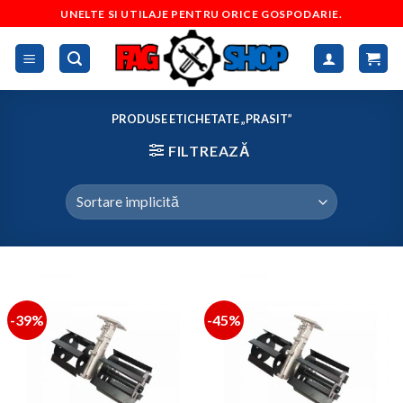
Skip
UNELTE SI UTILAJE PENTRU ORICE GOSPODARIE.
to
content
PRODUSE ETICHETATE „PRASIT”
FILTREAZĂ
-39%
-45%