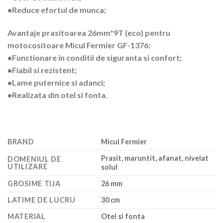
•Reduce efortul de munca;
Avantaje prasitoarea 26mm*9T (eco) pentru
motocositoare Micul Fermier GF-1376:
•Functionare in conditii de siguranta si confort;
•Fiabil si rezistent;
•Lame puternice si adanci;
•Realizata din otel si fonta.
BRAND
Micul Fermier
Prasit, maruntit, afanat, nivelat
DOMENIUL DE
UTILIZARE
solul
GROSIME TIJA
26 mm
LATIME DE LUCRU
30 cm
MATERIAL
Otel si fonta