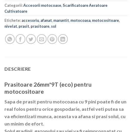
Categorii:
Accesorii motocoase
,
Scarificatoare Aeratoare
Cultivatoare
Etichete:
accesoriu
,
afanat
,
maruntit
,
motocoasa
,
motocositoare
,
nivelat
,
prasit
,
prasitoare
,
sol
DESCRIERE
Prasitoare 26mm*9T (eco) pentru
motocositoare
Sapa de prasit pentru motocoasa cu 9 pini poate fi de un
real folos pentru orice gospodarie, astfel veti putea sa
va eficientizati munca, aceasta va afana si prasi solul, cu
un minim de efort.
Solul gradinii, gazonului sau viei va fi reimprospatat cu