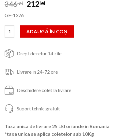
Prețul
Prețul
346
212
lei
lei
inițial
curent
GF-1376
a
este:
fost:
212lei.
Cantitate Prasitoare 26mm*9T (eco) pentru motocositoare
ADAUGĂ ÎN COȘ
346lei.
Drept de retur 14 zile
Livrare in 24-72 ore
Deschidere colet la livrare
Suport tehnic gratuit
Taxa unica de livrare 25 LEI oriunde in Romania
*taxa unica se aplica coletelor sub 10Kg