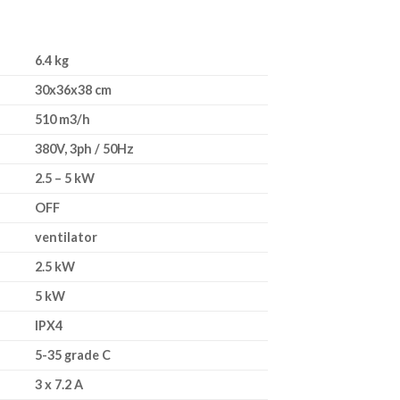
6.4 kg
30x36x38 cm
510 m3/h
380V, 3ph / 50Hz
2.5 – 5 kW
OFF
ventilator
2.5 kW
5 kW
IPX4
5-35 grade C
3 x 7.2 A