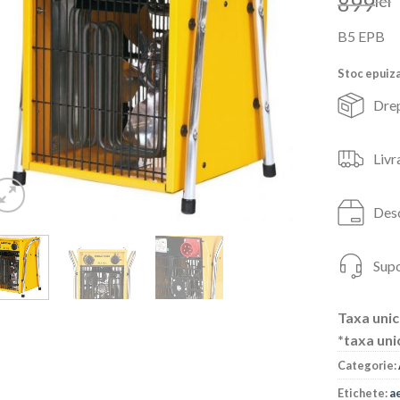
899
lei
B5 EPB
Stoc epuiz
Drep
Livr
Desc
Supo
Taxa unic
*taxa uni
Categorie:
Etichete:
a