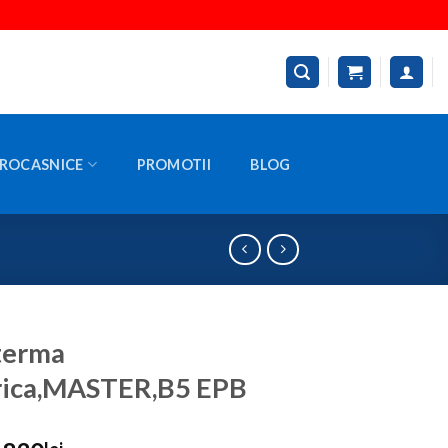
ROCASNICE
PROMOTII
BLOG
terma
rica,MASTER,B5 EPB