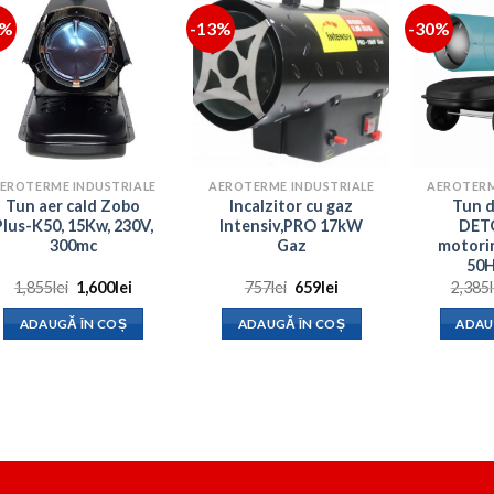
4%
-13%
-30%
EROTERME INDUSTRIALE
AEROTERME INDUSTRIALE
AEROTERM
Tun aer cald Zobo
Incalzitor cu gaz
Tun d
Plus-K50, 15Kw, 230V,
Intensiv,PRO 17kW
DET
300mc
Gaz
motori
50
Prețul
Prețul
Prețul
Prețul
1,855
lei
1,600
lei
757
lei
659
lei
2,385
inițial
curent
inițial
curent
a
este:
a
este:
ADAUGĂ ÎN COȘ
ADAUGĂ ÎN COȘ
ADAU
fost:
1,600lei.
fost:
659lei.
1,855lei.
757lei.