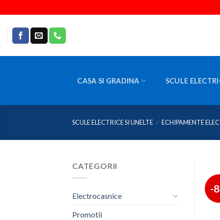
Skip
to
content
CASA SI GRADINA
SCULE ELECTRI
SCULE ELECTRICE SI UNELTE
/
ECHIPAMENTE ELEC
CATEGORII
-
Electrocasnice
Promotii