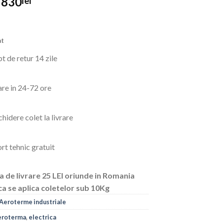
Prețul
Prețul
830
lei
inițial
curent
a
este:
fost:
830lei.
at
899lei.
t de retur 14 zile
are in 24-72 ore
hidere colet la livrare
rt tehnic gratuit
a de livrare 25 LEI oriunde in Romania
ca se aplica coletelor sub 10Kg
Aeroterme industriale
eroterma
,
electrica