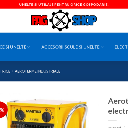
UNELTE SI UTILAJE PENTRU ORICE GOSPODARIE.
CE SI UNELTE
ACCESORII SCULE SI UNELTE
ELECT
TRICE
/
AEROTERME INDUSTRIALE
Aero
8%
elect